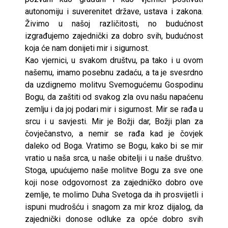
autonomiju i suverenitet države, ustava i zakona.
Živimo u našoj različitosti, no budućnost
izgrađujemo zajednički za dobro svih, budućnost
koja će nam donijeti mir i sigurnost.
Kao vjernici, u svakom društvu, pa tako i u ovom
našemu, imamo posebnu zadaću, a ta je svesrdno
da uzdignemo molitvu Svemogućemu Gospodinu
Bogu, da zaštiti od svakog zla ovu našu napaćenu
zemlju i da joj podari mir i sigurnost. Mir se rađa u
srcu i u savjesti. Mir je Božji dar, Božji plan za
čovječanstvo, a nemir se rađa kad je čovjek
daleko od Boga. Vratimo se Bogu, kako bi se mir
vratio u naša srca, u naše obitelji i u naše društvo.
Stoga, upućujemo naše molitve Bogu za sve one
koji nose odgovornost za zajedničko dobro ove
zemlje, te molimo Duha Svetoga da ih prosvijetli i
ispuni mudrošću i snagom za mir kroz dijalog, da
zajednički donose odluke za opće dobro svih