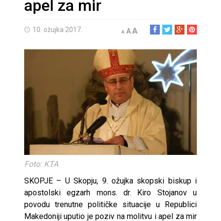
apel za mir
10. ožujka 2017.
A
A
A
Foto: KTA
SKOPJE – U Skopju, 9. ožujka skopski biskup i
apostolski egzarh mons. dr. Kiro Stojanov u
povodu trenutne političke situacije u Republici
Makedoniji uputio je poziv na molitvu i apel za mir