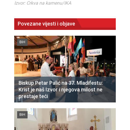
Izvor: Crkva na kamenu/IKA
Povezane vijesti i objave
BiH
Biskup Petar Palić na 37. Mladifestu:
Krist je naš Izvor i njegova milost ne
prestaje teći
BiH