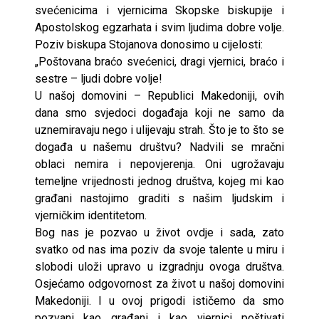
svećenicima i vjernicima Skopske biskupije i
Apostolskog egzarhata i svim ljudima dobre volje.
Poziv biskupa Stojanova donosimo u cijelosti:
„Poštovana braćo svećenici, dragi vjernici, braćo i
sestre – ljudi dobre volje!
U našoj domovini – Republici Makedoniji, ovih
dana smo svjedoci događaja koji ne samo da
uznemiravaju nego i ulijevaju strah. Što je to što se
događa u našemu društvu? Nadvili se mračni
oblaci nemira i nepovjerenja. Oni ugrožavaju
temeljne vrijednosti jednog društva, kojeg mi kao
građani nastojimo graditi s našim ljudskim i
vjerničkim identitetom.
Bog nas je pozvao u život ovdje i sada, zato
svatko od nas ima poziv da svoje talente u miru i
slobodi uloži upravo u izgradnju ovoga društva.
Osjećamo odgovornost za život u našoj domovini
Makedoniji. I u ovoj prigodi ističemo da smo
pozvani kao građani i kao vjernici poštivati