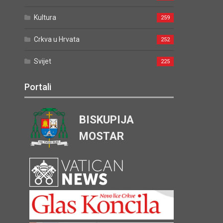
Kultura
259
Crkva u Hrvata
252
Svijet
225
Portali
BISKUPIJA
MOSTAR