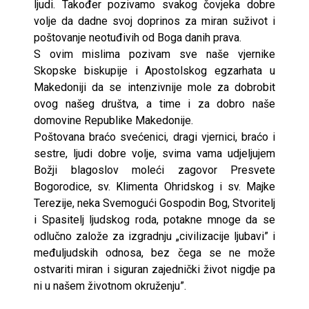
ljudi. Također pozivamo svakog čovjeka dobre
volje da dadne svoj doprinos za miran suživot i
poštovanje neotuđivih od Boga danih prava.
S ovim mislima pozivam sve naše vjernike
Skopske biskupije i Apostolskog egzarhata u
Makedoniji da se intenzivnije mole za dobrobit
ovog našeg društva, a time i za dobro naše
domovine Republike Makedonije.
Poštovana braćo svećenici, dragi vjernici, braćo i
sestre, ljudi dobre volje, svima vama udjeljujem
Božji blagoslov moleći zagovor Presvete
Bogorodice, sv. Klimenta Ohridskog i sv. Majke
Terezije, neka Svemogući Gospodin Bog, Stvoritelj
i Spasitelj ljudskog roda, potakne mnoge da se
odlučno založe za izgradnju „civilizacije ljubavi” i
međuljudskih odnosa, bez čega se ne može
ostvariti miran i siguran zajednički život nigdje pa
ni u našem životnom okruženju”.