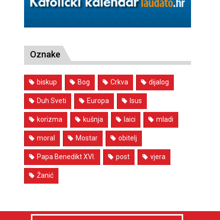
Oznake
biskup
Bog
Crkva
dijalog
Duh Sveti
Europa
Isus
korizma
kušnja
laici
mladi
moral
Mostar
obitelj
Papa Benedikt XVI.
post
vjera
Žanić