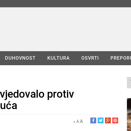
DUHOVNOST
KULTURA
OSVRTI
PREPOR
vjedovalo protiv
nuća
A
A
A