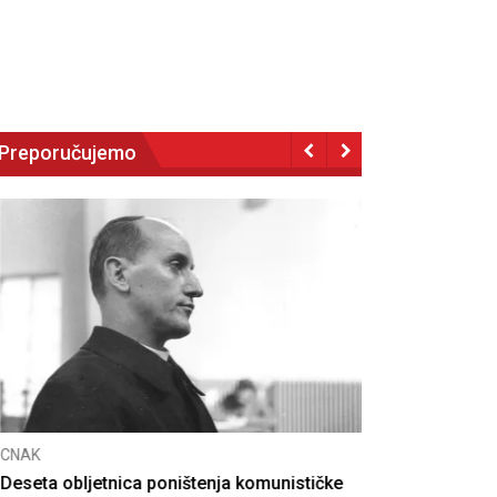
Preporučujemo
NAK
eseta obljetnica poništenja komunističke