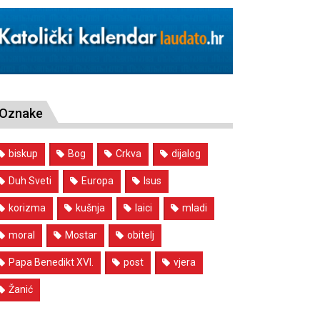
Oznake
biskup
Bog
Crkva
dijalog
Duh Sveti
Europa
Isus
korizma
kušnja
laici
mladi
moral
Mostar
obitelj
Papa Benedikt XVI.
post
vjera
Žanić