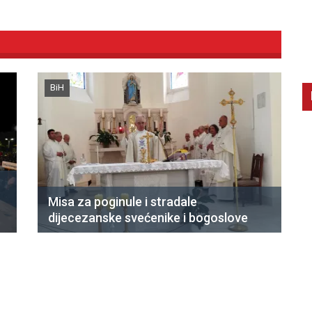
BiH
Misa za poginule i stradale
dijecezanske svećenike i bogoslove
CNAK
C
Smrtovdan nadbiskupa Petra Čule
D