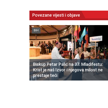
Povezane vijesti i objave
BiH
Biskup Petar Palić na 37. Mladifestu:
Krist je naš Izvor i njegova milost ne
prestaje teći
CNAK
Kad se nasilje pretvara u optužnicu