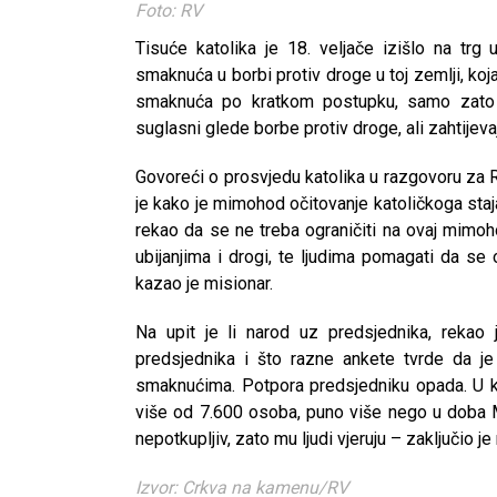
Foto: RV
Tisuće katolika je 18. veljače izišlo na trg 
smaknuća u borbi protiv droge u toj zemlji, k
smaknuća po kratkom postupku, samo zato j
suglasni glede borbe protiv droge, ali zahtijev
Govoreći o prosvjedu katolika u razgovoru za R
je kako je mimohod očitovanje katoličkoga sta
rekao da se ne treba ograničiti na ovaj mimo
ubijanjima i drogi, te ljudima pomagati da 
kazao je misionar.
Na upit je li narod uz predsjednika, rekao
predsjednika i što razne ankete tvrde da j
smaknućima. Potpora predsjedniku opada. U kat
više od 7.600 osoba, puno više nego u doba Ma
nepotkupljiv, zato mu ljudi vjeruju – zaključio j
Izvor: Crkva na kamenu/RV