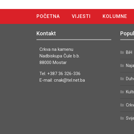
POČETNA
VIJESTI
KOLUMNE
DIGITALNO IZDANJE
Kontakt
Popul
Crkva na kamenu
BiH
Nadbiskupa Čule b.b.
88000 Mostar
Naj
Tel. +387 36 326-336
Duh
E-mail: cnak@tel.net.ba
Kult
Crkv
Svij