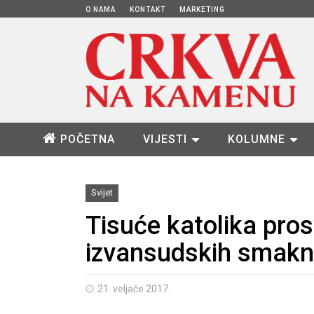
O NAMA
KONTAKT
MARKETING
POČETNA
VIJESTI
KOLUMNE
Svijet
Tisuće katolika pros
izvansudskih smak
21. veljače 2017.