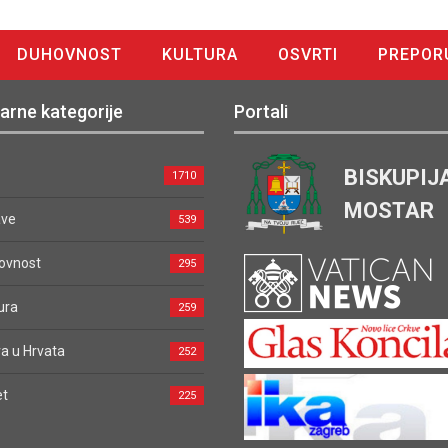
DUHOVNOST
KULTURA
OSVRTI
PREPOR
arne kategorije
Portali
BISKUPIJ
1710
MOSTAR
ave
539
ovnost
295
ura
259
a u Hrvata
252
et
225