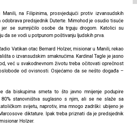
u Manili, na Filipinima, prosvjedujući protiv izvansudskih
oja odobrava predsjednik Duterte. Mimohod je osudio tisuće
er se sumnjičilo osobe da trguju drogom. Katolici su
aju da se vodi u potpunom poštivanju ljudskih prva.
adio Vatikan otac Bernard Holzer, misionar u Manili, rekao
jališta o izvansudskim smaknućima. Kardinal Tagle je jasno
hod, već u svakodnevnom životu treba očitovati oprečnost
se oslobode od ovisnosti. Osjećamo da se nešto događa –
 je da biskupima smeta to što javno mnijenje podupire
e 80% stanovništva suglasno s njim, ali se ne slaže sa
oličkom svijetu, naprotiv, ima mnogo zadrški: ubijeno je
rcosove diktature. Ipak treba priznati da je predsjednik
e misionar Holzer.