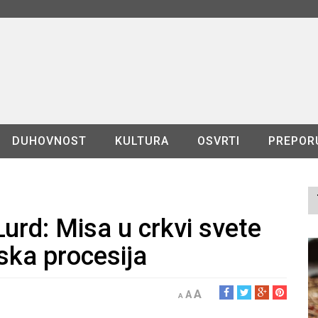
DUHOVNOST
KULTURA
OSVRTI
PREPOR
urd: Misa u crkvi svete
ska procesija
A
A
A