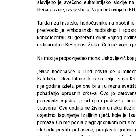
slavljeno je svečano euharistijsko slavlje n
Hercegovine, izvijestio je Vojni ordinarijat u RH.
Taj dan za hrvatske hodočasnike na osobit je 
predvodio je vrhbosanski nadbiskup i apostol
koncelebrirali su generalni vikar Vojnog ordina
ordinarijata u BiH mons. Željko Čuturić, vojni i p
Na misi je propovijedao mons. Jakovljević koji 
„Naše hodočašće u Lurd odvija se u milosn
Katoličke Crkve hitamo k istom cilju Isusu Kr
nije godina izleta, pa ona bila i u razna sveti
pohađanje oprosnih crkava. Ovo je darova
pomagala, a jedno je od njih i poduzeto hodo
spasenja’. Ovu godinu ne živimo u nekoj iluzij
osjetimo ispunjenje Izaijinih riječi, koje je 
pomaza. On me posla blagovjesnikom biti sirom
slobodu pustiti potlačene, proglasiti godinu