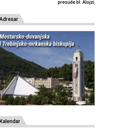
resude bl. Alojziju Stepincu
Adresar
Kalendar