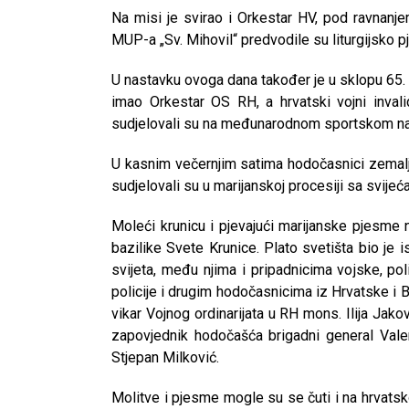
Na misi je svirao i Orkestar HV, pod ravnanje
MUP-a „Sv. Mihovil“ predvodile su liturgijsko p
U nastavku ovoga dana također je u sklopu 65
imao Orkestar OS RH, a hrvatski vojni invalid
sudjelovali su na međunarodnom sportskom nat
U kasnim večernjim satima hodočasnici zemal
sudjelovali su u marijanskoj procesiji sa svij
Moleći krunicu i pjevajući marijanske pjesme 
bazilike Svete Krunice. Plato svetišta bio je
svijeta, među njima i pripadnicima vojske, pol
policije i drugim hodočasnicima iz Hrvatske i 
vikar Vojnog ordinarijata u RH mons. Ilija Jakov
zapovjednik hodočašća brigadni general Val
Stjepan Milković.
Molitve i pjesme mogle su se čuti i na hrvatsk