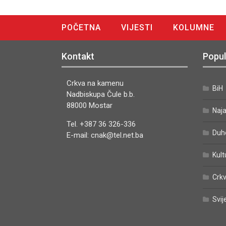
POČETNA
VIJESTI
KOLUMNE
DIGITALNO IZDANJE
Kontakt
Popul
Crkva na kamenu
BiH
Nadbiskupa Čule b.b.
88000 Mostar
Naj
Tel. +387 36 326-336
Duh
E-mail: cnak@tel.net.ba
Kult
Crkv
Svij