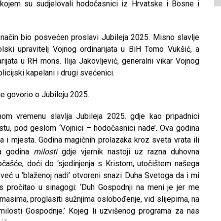
a kojem su sudjelovali hodočasnici iz Hrvatske i Bosne i
način bio posvećen proslavi Jubileja 2025. Misno slavlje
ski upravitelj Vojnog ordinarijata u BiH Tomo Vukšić, a
rijata u RH mons. Ilija Jakovljević, generalni vikar Vojnog
olicijski kapelani i drugi svećenici.
je govorio o Jubileju 2025.
om vremenu slavlja Jubileja 2025. gdje kao pripadnici
istu, pod geslom ‘Vojnici – hodočasnici nade’. Ova godina
šta i mjesta. Godina magičnih prolazaka kroz sveta vrata ili
na godina
milosti
gdje vjernik nastoji uz razna duhovna
čašće, doći do ‘sjedinjenja s Kristom, utočištem našega
i već u ‘blaženoj nadi’ otvoreni snazi Duha Svetoga da i mi
Isus pročitao u sinagogi: ‘Duh Gospodnji na meni je jer me
asima, proglasiti sužnjima oslobođenje, vid slijepima, na
 milosti Gospodnje.’ Kojeg li uzvišenog programa za nas