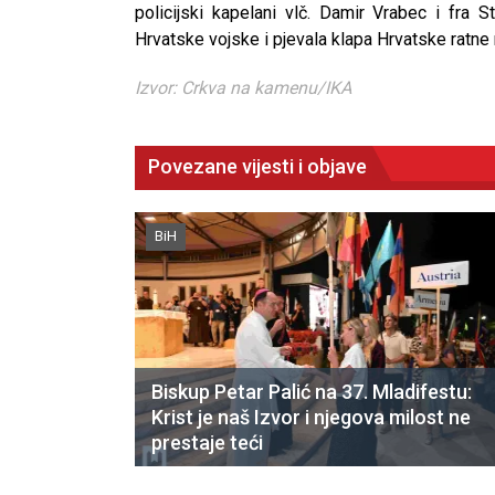
policijski kapelani vlč. Damir Vrabec i fra 
Hrvatske vojske i pjevala klapa Hrvatske ratne m
Izvor: Crkva na kamenu/IKA
Povezane vijesti i objave
BiH
Biskup Petar Palić na 37. Mladifestu:
Krist je naš Izvor i njegova milost ne
prestaje teći