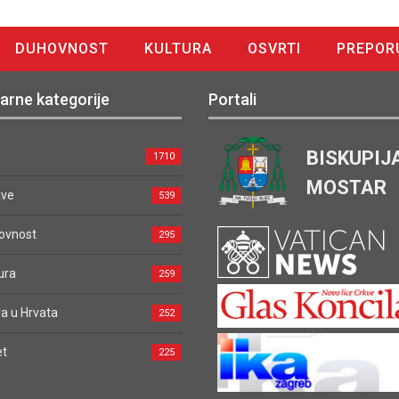
DUHOVNOST
KULTURA
OSVRTI
PREPOR
arne kategorije
Portali
BISKUPIJ
1710
MOSTAR
ave
539
ovnost
295
ura
259
a u Hrvata
252
et
225