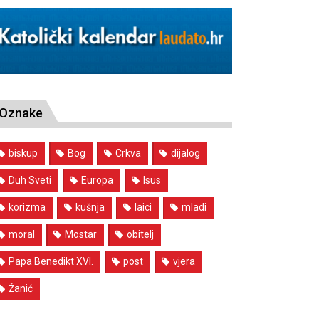
Oznake
biskup
Bog
Crkva
dijalog
Duh Sveti
Europa
Isus
korizma
kušnja
laici
mladi
moral
Mostar
obitelj
Papa Benedikt XVI.
post
vjera
Žanić