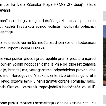
p
m bojnika Ivana Kšeneka. Klapa HRM-a „Sv. Juraj“ i klapa
jevanje.
. međunarodnog vojnog hodočašća glazbeni nastup u Lurdu
i, kadeti Hrvatskog vojnog učilišta i policijski polaznici
jecanju.
ja koje sudjeluju na 65. međunarodnom vojnom hodočašću
ećama i kipom Gospe Lurdske.
na više jezika, procesija se uputila prema prostoru ispred
 ispunjen vojnim hodočasnicima iz više od trideset zemalja
icije, braniteljima, vatrogascima, pripadnicima pravosudne
Bosne i Hercegovine. Visoko izaslanstvo činili su generalni
ljević, državni tajnik u Ministarstvu obrane Tomislav Galić,
entin Skroza i zamjenik zapovjednika hodočašća za MUP
ome jeziku: molitve i razmatranja Gospine krunice čitali su