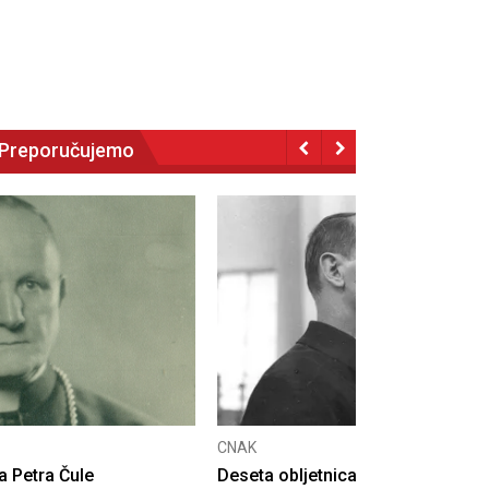
Preporučujemo
NAK
eseta obljetnica poništenja komunističke