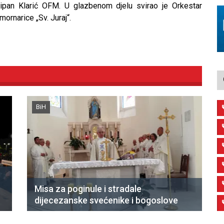
Stipan Klarić OFM. U glazbenom djelu svirao je Orkestar
ornarice „Sv. Juraj“.
BiH
Misa za poginule i stradale
dijecezanske svećenike i bogoslove