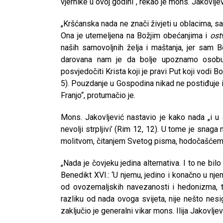
vjernike u ovoj godini“, rekao je mons. Jakovljev
„Kršćanska nada ne znači živjeti u oblacima, san
Ona je utemeljena na Božjim obećanjima i
ost
naših samovoljnih želja i maštanja, jer sam B
darovana nam je da bolje upoznamo osobu
posvjedočiti Krista koji je pravi Put koji vodi 
5). Pouzdanje u Gospodina nikad ne postiđuje i 
Franjo“, protumačio je.
Mons. Jakovljević nastavio je kako nada „i u 
nevolji strpljivi’ (Rim 12, 12). U tome je snaga
molitvom, čitanjem Svetog pisma, hodočašćem
„Nada je čovjeku jedina alternativa. I to ne b
Benedikt XVI.: ‘U njemu, jedino i konačno u nje
od ovozemaljskih navezanosti i hedonizma, 
razliku od nada ovoga svijeta, nije nešto nesigu
CNAK
zaključio je generalni vikar mons. Ilija Jakovljev
Kad se nasilje pretvara u optužnicu