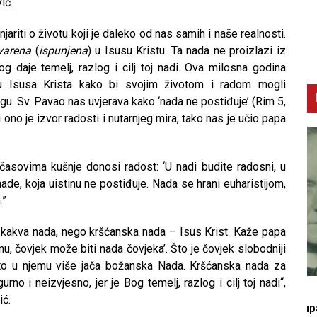
ić.
jariti o životu koji je daleko od nas samih i naše realnosti.
varena
(
ispunjena
) u Isusu Kristu. Ta nada ne proizlazi iz
og daje temelj, razlog i cilj toj nadi. Ova milosna godina
 Isusa Krista kako bi svojim životom i radom mogli
Bogu. Sv. Pavao nas uvjerava kako ‘nada ne postiđuje’ (Rim 5,
ono je izvor radosti i nutarnjeg mira, tako nas je učio papa
časovima kušnje donosi radost: ‘U nadi budite radosni, u
 nade, koja uistinu ne postiđuje. Nada se hrani euharistijom,
.”
ilo kakva nada, nego kršćanska nada – Isus Krist. Kaže papa
mu, čovjek može biti nada čovjeka’. Što je čovjek slobodniji
to u njemu više jača božanska Nada. Kršćanska nada za
rno i neizvjesno, jer je Bog temelj, razlog i cilj toj nadi“,
CNAK
C
ić.
Smrtovdan nadbiskupa Petra Čule
D