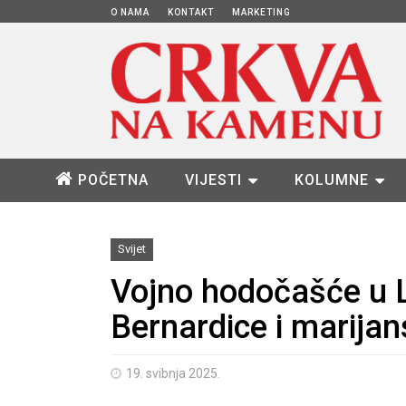
O NAMA
KONTAKT
MARKETING
POČETNA
VIJESTI
KOLUMNE
Svijet
Vojno hodočašće u L
Bernardice i marijan
19. svibnja 2025.