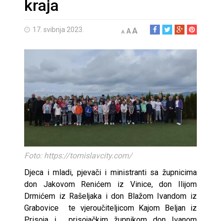
kraja
17. svibnja 2023.
A
A
A
Foto: https://tomislavcity.com/
Djeca i mladi, pjevači i ministranti sa župnicima
don Jakovom Renićem iz Vinice, don Ilijom
Drmićem iz Rašeljaka i don Blažom Ivandom iz
Grabovice te vjeroučiteljicom Kajom Beljan iz
Prisoja i prisojačkim župnikom don Ivanom