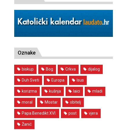
Oznake
biskup
Bog
Crkva
dijalog
Duh Sveti
Europa
Isus
korizma
kušnja
laici
mladi
moral
Mostar
obitelj
Papa Benedikt XVI.
post
vjera
Žanić