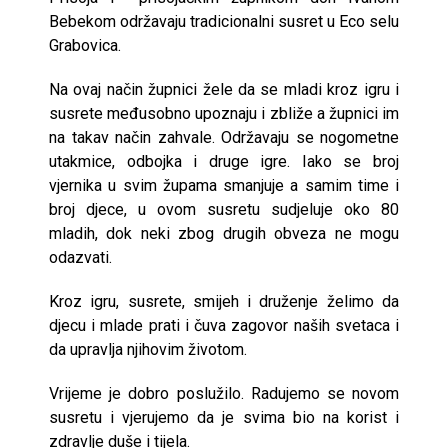
Bebekom održavaju tradicionalni susret u Eco selu
Grabovica.
Na ovaj način župnici žele da se mladi kroz igru i
susrete međusobno upoznaju i zbliže a župnici im
na takav način zahvale. Održavaju se nogometne
utakmice, odbojka i druge igre. Iako se broj
vjernika u svim župama smanjuje a samim time i
broj djece, u ovom susretu sudjeluje oko 80
mladih, dok neki zbog drugih obveza ne mogu
odazvati.
Kroz igru, susrete, smijeh i druženje želimo da
djecu i mlade prati i čuva zagovor naših svetaca i
da upravlja njihovim životom.
Vrijeme je dobro poslužilo. Radujemo se novom
susretu i vjerujemo da je svima bio na korist i
zdravlje duše i tijela.