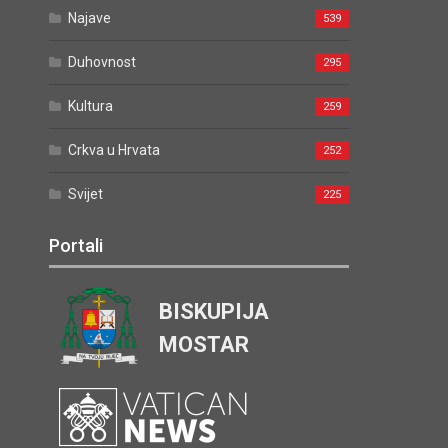
Najave
539
Duhovnost
295
Kultura
259
Crkva u Hrvata
252
Svijet
225
Portali
BISKUPIJA
MOSTAR