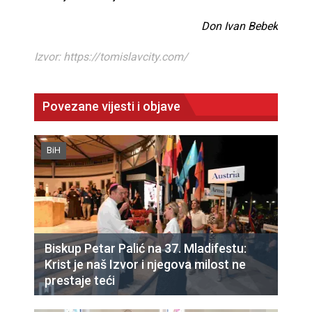
Don Ivan Bebek
Izvor: https://tomislavcity.com/
Povezane vijesti i objave
BiH
Biskup Petar Palić na 37. Mladifestu:
Krist je naš Izvor i njegova milost ne
prestaje teći