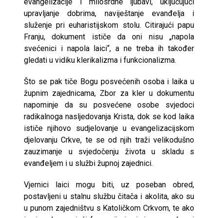
evangelizacije i milosrdne ljubavi, uključujući
upravljanje dobrima, naviještanje evanđelja i
služenje pri euharistijskom stolu. Citirajući papu
Franju, dokument ističe da oni nisu „napola
svećenici i napola laici“, a ne treba ih također
gledati u vidiku klerikalizma i funkcionalizma.
Što se pak tiče Bogu posvećenih osoba i laika u
župnim zajednicama, Zbor za kler u dokumentu
napominje da su posvećene osobe svjedoci
radikalnoga nasljedovanja Krista, dok se kod laika
ističe njihovo sudjelovanje u evangelizacijskom
djelovanju Crkve, te se od njih traži velikodušno
zauzimanje u svjedočenju života u skladu s
evanđeljem i u službi župnoj zajednici.
Vjernici laici mogu biti, uz poseban obred,
postavljeni u stalnu službu čitača i akolita, ako su
u punom zajedništvu s Katoličkom Crkvom, te ako