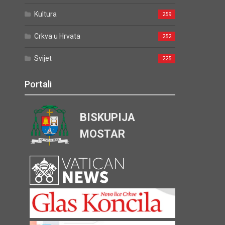
Kultura
259
Crkva u Hrvata
252
Svijet
225
Portali
BISKUPIJA
MOSTAR