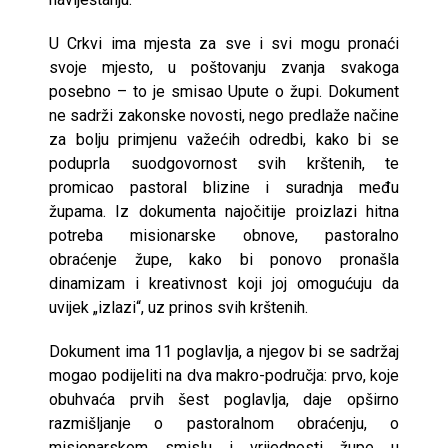
U Crkvi ima mjesta za sve i svi mogu pronaći
svoje mjesto, u poštovanju zvanja svakoga
posebno – to je smisao Upute o župi. Dokument
ne sadrži zakonske novosti, nego predlaže načine
za bolju primjenu važećih odredbi, kako bi se
poduprla suodgovornost svih krštenih, te
promicao pastoral blizine i suradnja među
župama. Iz dokumenta najočitije proizlazi hitna
potreba misionarske obnove, pastoralno
obraćenje župe, kako bi ponovo pronašla
dinamizam i kreativnost koji joj omogućuju da
uvijek „izlazi“, uz prinos svih krštenih.
Dokument ima 11 poglavlja, a njegov bi se sadržaj
mogao podijeliti na dva makro-područja: prvo, koje
obuhvaća prvih šest poglavlja, daje opširno
razmišljanje o pastoralnom obraćenju, o
misionarskom smislu i vrijednosti župe u