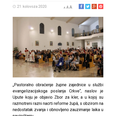
21. kolovoza 2020.
A
A
A
„Pastoralno obraćenje župne zajednice u službi
evangelizacijskoga poslanja Crkve“, naslov je
Upute koju je objavio Zbor za kler, a u kojoj su
razmotreni razni nacrti reforme župâ, s obzirom na
nedostatak zvanja i obnovljeno zauzimanje laika u
naviještanju.