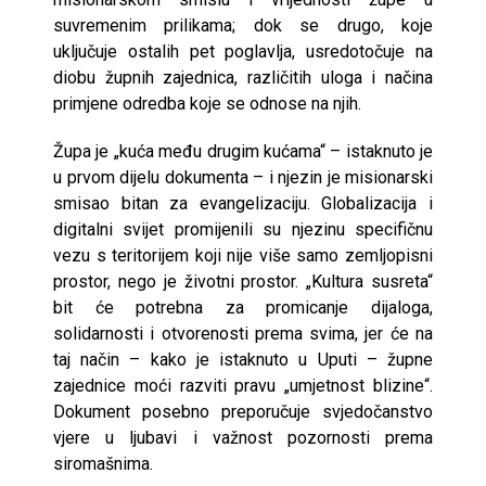
suvremenim prilikama; dok se drugo, koje
uključuje ostalih pet poglavlja, usredotočuje na
diobu župnih zajednica, različitih uloga i načina
primjene odredba koje se odnose na njih.
Župa je „kuća među drugim kućama“ – istaknuto je
u prvom dijelu dokumenta – i njezin je misionarski
smisao bitan za evangelizaciju. Globalizacija i
digitalni svijet promijenili su njezinu specifičnu
vezu s teritorijem koji nije više samo zemljopisni
prostor, nego je životni prostor. „Kultura susreta“
bit će potrebna za promicanje dijaloga,
solidarnosti i otvorenosti prema svima, jer će na
taj način – kako je istaknuto u Uputi – župne
zajednice moći razviti pravu „umjetnost blizine“.
Dokument posebno preporučuje svjedočanstvo
vjere u ljubavi i važnost pozornosti prema
siromašnima.