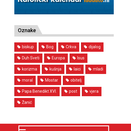
Oznake
biskup
Bog
Crkva
dijalog
Duh Sveti
Europa
Isus
korizma
kušnja
laici
mladi
moral
Mostar
obitelj
Papa Benedikt XVI.
post
vjera
Žanić