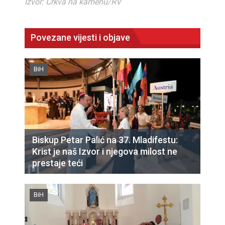
Izvor: Crkva na kamenu/RV
Povezane vijesti i objave
BiH
Biskup Petar Palić na 37. Mladifestu:
Krist je naš Izvor i njegova milost ne
prestaje teći
BiH