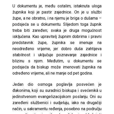
U dokumentu je, među ostalim, istaknuta uloga
župnika koji je pastir zajednice. On je u službi
župe, a ne obratno, i na njemu je briga o dušama –
podsjeća se u dokumentu. Slijedom toga župnik
treba biti zaređen; svaka je druga mogućnost
isključena. Kao upravitelj župnim dobrima i pravni
predstavnik župe, župnika se imenuje na
neodređeno vrijeme, jer dobro duša zahtijeva
stabilnost i uključuje poznavanje zajednice i
blizinu s njom. Međutim, u dokumentu se
podsjeća da biskup može imenovati župnika na
određeno vrijeme, ali ne manje od pet godina.
Jedan dio osmoga poglavlja posvećen je
đakonima, koji su suradnici biskupa i svećenikâ u
jedinstvenom evangelizacijskom poslanju. Oni su
zaređeni službenici i sudjeluju, iako na drugačiji
način, u sakramentu ređenja, posebno na području