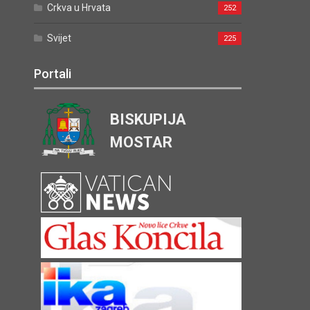
Crkva u Hrvata
252
Svijet
225
Portali
BISKUPIJA
MOSTAR