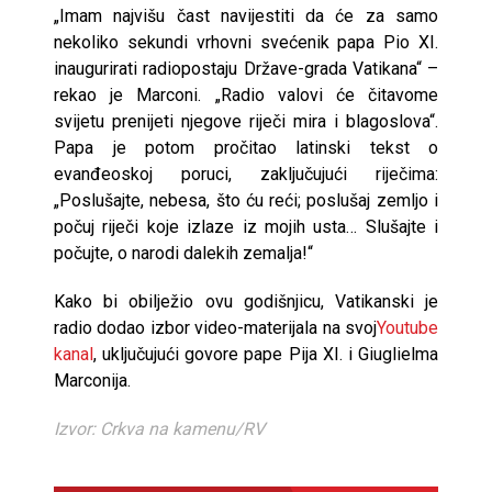
„Imam najvišu čast navijestiti da će za samo
nekoliko sekundi vrhovni svećenik papa Pio XI.
inaugurirati radiopostaju Države-grada Vatikana“ –
rekao je Marconi. „Radio valovi će čitavome
svijetu prenijeti njegove riječi mira i blagoslova“.
Papa je potom pročitao latinski tekst o
evanđeoskoj poruci, zaključujući riječima:
„Poslušajte, nebesa, što ću reći; poslušaj zemljo i
počuj riječi koje izlaze iz mojih usta… Slušajte i
počujte, o narodi dalekih zemalja!“
Kako bi obilježio ovu godišnjicu, Vatikanski je
radio dodao izbor video-materijala na svoj
Youtube
kanal
, uključujući govore pape Pija XI. i Giuglielma
Marconija.
Izvor: Crkva na kamenu/RV