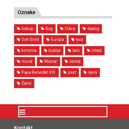
Oznake
biskup
Bog
Crkva
dijalog
Duh Sveti
Europa
Isus
korizma
kušnja
laici
mladi
moral
Mostar
obitelj
Papa Benedikt XVI.
post
vjera
Žanić
Kontakt