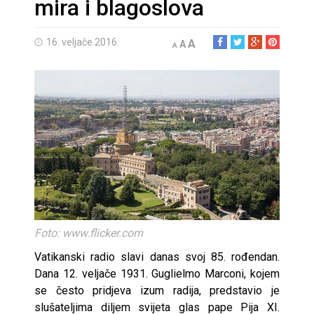
mira i blagoslova
16. veljače 2016.
A
A
A
Foto: www.flicker.com
Vatikanski radio slavi danas svoj 85. rođendan.
Dana 12. veljače 1931. Guglielmo Marconi, kojem
se često pridjeva izum radija, predstavio je
slušateljima diljem svijeta glas pape Pija XI.