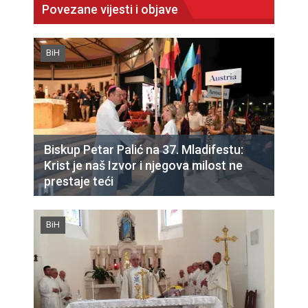
Povezane vijesti i objave
BiH
Biskup Petar Palić na 37. Mladifestu:
Krist je naš Izvor i njegova milost ne
prestaje teći
BiH