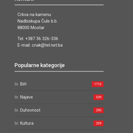
Crkva na kamenu
Nadbiskupa Čule b.b.
88000 Mostar
Tel. +387 36 326-336
E-mail: cnak@tel.net.ba
Popularne kategorije
BiH
1710
Najave
539
Duhovnost
295
Kultura
259