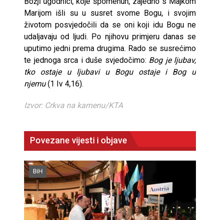
Božji ugodnici, koje spomenuh, zajedno s Majkom
Marijom išli su u susret svome Bogu, i svojim
životom posvjedočili da se oni koji idu Bogu ne
udaljavaju od ljudi. Po njihovu primjeru danas se
uputimo jedni prema drugima. Rado se susrećimo
te jednoga srca i duše svjedočimo:
Bog je ljubav,
tko ostaje u ljubavi u Bogu ostaje i Bog u
njemu
(1 Iv 4,16).
Izvor: Crkva na kamenu/KTA
Povezane vijesti i objave
BiH