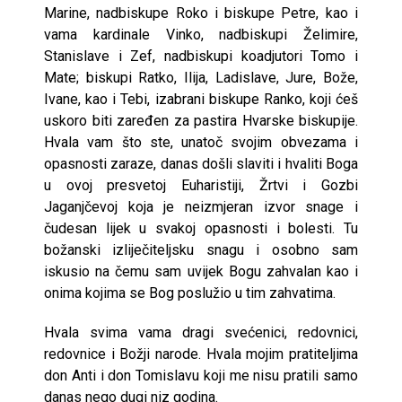
Marine, nadbiskupe Roko i biskupe Petre, kao i
vama kardinale Vinko, nadbiskupi Želimire,
Stanislave i Zef, nadbiskupi koadjutori Tomo i
Mate; biskupi Ratko, Ilija, Ladislave, Jure, Bože,
Ivane, kao i Tebi, izabrani biskupe Ranko, koji ćeš
uskoro biti zaređen za pastira Hvarske biskupije.
Hvala vam što ste, unatoč svojim obvezama i
opasnosti zaraze, danas došli slaviti i hvaliti Boga
u ovoj presvetoj Euharistiji, Žrtvi i Gozbi
Jaganjčevoj koja je neizmjeran izvor snage i
čudesan lijek u svakoj opasnosti i bolesti. Tu
božanski izliječiteljsku snagu i osobno sam
iskusio na čemu sam uvijek Bogu zahvalan kao i
onima kojima se Bog poslužio u tim zahvatima.
Hvala svima vama dragi svećenici, redovnici,
redovnice i Božji narode. Hvala mojim pratiteljima
don Anti i don Tomislavu koji me nisu pratili samo
danas nego dugi niz godina.