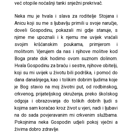
već otopile noćašnji tanki snježni prekrivač.
Neka mu je hvala i slava za roditelje Stojana i
Anicu koji su me s ljubavlju primili u svoje naručje,
doveli Gospodinu, pokazali mi gdje stanuje, s
njime me upoznali i k njemu me uvijek vraćali
svojim kršćanskim poukama, primjerom i
molitvom. Vjerujem da nas i njihove molitve kod
Boga prate dok hodimo ovom suznom dolinom.
Hvala Gospodinu za braću i sestre, njihove obitelji,
koji su mi uvijek u životu bili podrška, i pomoć do
dana današnjega, kao i tolikim dobrim ljudima koje
je Bog stavio na moj životni put, od rodbinskog,
crkvenog, prijateljskog okruženja, preko školskog
odgoja i obrazovanja do tolikih dobrih ljudi s
kojima sam koračao kroz život u vjeri, nadi i ljubavi
na do sada povjeravanim mi crkvenim službama.
Pokojnima neka Gospodin udjeli pokoj vječni a
živima dobro zdravlje.