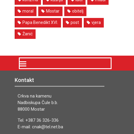
moral
Mostar
obitelj
Papa Benedikt XVI.
post
vjera
Žanić
Kontakt
Crkva na kamenu
Nadbiskupa Čule b.b.
88000 Mostar
Tel. +387 36 326-336
E-mail: cnak@tel.net.ba