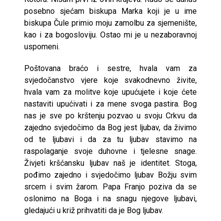
posebno sjećam biskupa Marka koji je u ime
biskupa Čule primio moju zamolbu za sjemenište,
kao i za bogosloviju. Ostao mi je u nezaboravnoj
uspomeni.
Poštovana braćo i sestre, hvala vam za
svjedočanstvo vjere koje svakodnevno živite,
hvala vam za molitve koje upućujete i koje ćete
nastaviti upućivati i za mene svoga pastira. Bog
nas je sve po krštenju pozvao u svoju Crkvu da
zajedno svjedočimo da Bog jest ljubav, da živimo
od te ljubavi i da za tu ljubav stavimo na
raspolaganje svoje duhovne i tjelesne snage.
Živjeti kršćansku ljubav naš je identitet. Stoga,
pođimo zajedno i svjedočimo ljubav Božju svim
srcem i svim žarom. Papa Franjo poziva da se
oslonimo na Boga i na snagu njegove ljubavi,
gledajući u križ prihvatiti da je Bog ljubav.