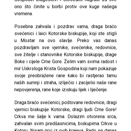
ono što činite u borbi protiv ove kuge našega
vremena.
Posebna zahvala i pozdrav vama, draga braćo
svećenici i laici Kotorske biskupije, koji ste stigli
u Mostar na ovo slavlje. Preko vas danas
pozdravljam sve vjernike, svećenike, redovnice,
sve žitelje i stanovnike Kotorske biskupije, drage
Boke i cijele Crne Gore. Želim vam svima radost i
mir Uskrsloga Krista Gospodina koji nam pokazuje
svoje preobražene rane kako bi rastjerao tamu
naših sumnji i straha, izliječio i zacijelio naše rane
nepovjerenja, rane koje iziskuju lijek i liječenje.
Draga braćo svećenici, poštovane redovnice, dragi
vjernici biskupije Kotorske, dragi ljudi Crne Gore!
Crkva me šalje k vama. Dolazim otvorena srca,
zahvalan svim predšasnicima, biskupima Crkve u
Kotoru. Nisam prvi iz ovih krajeva. Rado se danas