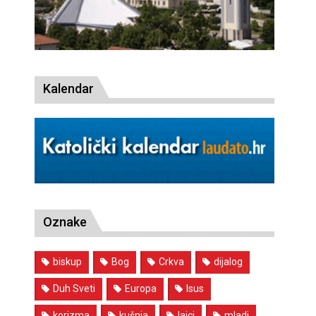
Kalendar
Oznake
biskup
Bog
Crkva
dijalog
Duh Sveti
Europa
Isus
korizma
kušnja
laici
mladi