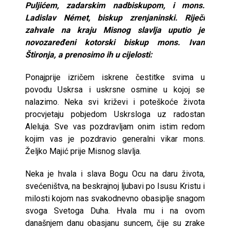
Puljićem, zadarskim nadbiskupom, i mons.
Ladislav Német, biskup zrenjaninski. Riječi
zahvale na kraju Misnog slavlja uputio je
novozaređeni kotorski biskup mons. Ivan
Štironja, a prenosimo ih u cijelosti:
Ponajprije izričem iskrene čestitke svima u
povodu Uskrsa i uskrsne osmine u kojoj se
nalazimo. Neka svi križevi i poteškoće života
procvjetaju pobjedom Uskrsloga uz radostan
Aleluja. Sve vas pozdravljam onim istim redom
kojim vas je pozdravio generalni vikar mons.
Željko Majić prije Misnog slavlja.
Neka je hvala i slava Bogu Ocu na daru života,
svećeništva, na beskrajnoj ljubavi po Isusu Kristu i
milosti kojom nas svakodnevno obasiplje snagom
svoga Svetoga Duha. Hvala mu i na ovom
današnjem danu obasjanu suncem, čije su zrake