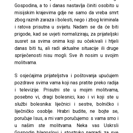
Gospodina, a to i danas nastavlja činiti osobito u
misijskim krajevima gdje ne samo da vreba smrt
zbog raznih zaraza i bolesti, nego i zbog kriminala
i ratova prisutna u svijetu. Nadam se da će biti
prigode, kad se uvjeti normaliziraju, za prijateljski
susret sa svima onima koji su očekivali i htjeli
danas biti tu, ali radi aktualne situacije ili druge
spriječenosti nisu mogli. Sve ih nosim u svojim
molitvama.
S osjećajima prijateljstva i poštovanja upućujem
pozdrave svima vama koji nas pratite preko radija
i televizije. Prisutni ste u mojim molitvama,
posebno vi, dragi bolesnici, kao i vi koji ste u
službi bolesnika: liječnici i sestre, bolničko i
liječničko osoblje. Hrabri budite, ne bojte se,
poručuje Isus, a mi vam poručujemo: s vama smo i
u našim ste molitvama. Neka vas Uskrsli
Gospodin blagoslovi i stostruko nagradi za sve