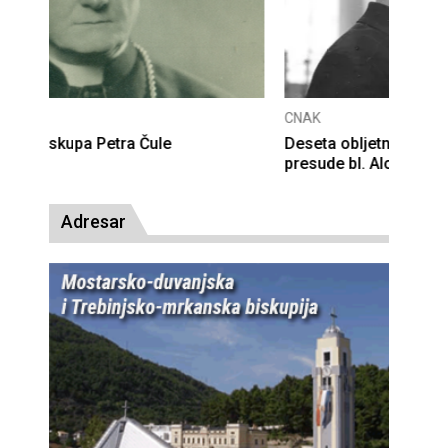
CNAK
Deseta obljetnica poništenja komunističke
presude bl. Alojziju Stepincu
Adresar