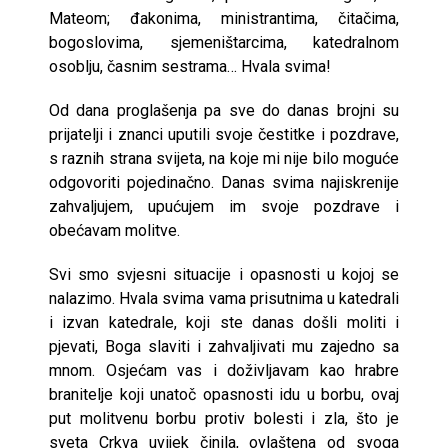
Mateom; đakonima, ministrantima, čitačima,
bogoslovima, sjemeništarcima, katedralnom
osoblju, časnim sestrama… Hvala svima!
Od dana proglašenja pa sve do danas brojni su
prijatelji i znanci uputili svoje čestitke i pozdrave,
s raznih strana svijeta, na koje mi nije bilo moguće
odgovoriti pojedinačno. Danas svima najiskrenije
zahvaljujem, upućujem im svoje pozdrave i
obećavam molitve.
Svi smo svjesni situacije i opasnosti u kojoj se
nalazimo. Hvala svima vama prisutnima u katedrali
i izvan katedrale, koji ste danas došli moliti i
pjevati, Boga slaviti i zahvaljivati mu zajedno sa
mnom. Osjećam vas i doživljavam kao hrabre
branitelje koji unatoč opasnosti idu u borbu, ovaj
put molitvenu borbu protiv bolesti i zla, što je
sveta Crkva uvijek činila, ovlaštena od svoga