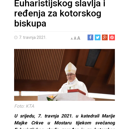
Euharistijskog slavlja i
ređenja za kotorskog
biskupa
7. travnja 2021.
A
A
A
Foto: KTA
U srijedu, 7. travnja 2021. u katedrali Marije
Majke Crkve u Mostaru tijekom svečanog