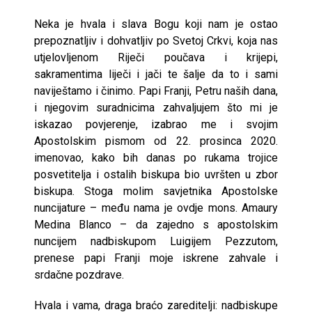
Neka je hvala i slava Bogu koji nam je ostao
prepoznatljiv i dohvatljiv po Svetoj Crkvi, koja nas
utjelovljenom Riječi poučava i krijepi,
sakramentima liječi i jači te šalje da to i sami
naviještamo i činimo. Papi Franji, Petru naših dana,
i njegovim suradnicima zahvaljujem što mi je
iskazao povjerenje, izabrao me i svojim
Apostolskim pismom od 22. prosinca 2020.
imenovao, kako bih danas po rukama trojice
posvetitelja i ostalih biskupa bio uvršten u zbor
biskupa. Stoga molim savjetnika Apostolske
nuncijature – među nama je ovdje mons. Amaury
Medina Blanco – da zajedno s apostolskim
nuncijem nadbiskupom Luigijem Pezzutom,
prenese papi Franji moje iskrene zahvale i
srdačne pozdrave.
Hvala i vama, draga braćo zareditelji: nadbiskupe