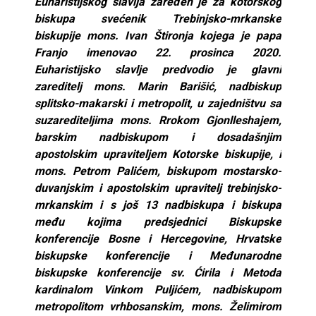
Euharistijskog slavlja zaređen je za kotorskog
biskupa svećenik Trebinjsko-mrkanske
biskupije mons. Ivan Štironja kojega je papa
Franjo imenovao 22. prosinca 2020.
Euharistijsko slavlje predvodio je glavni
zareditelj mons. Marin Barišić, nadbiskup
splitsko-makarski i metropolit, u zajedništvu sa
suzarediteljima mons. Rrokom Gjonlleshajem,
barskim nadbiskupom i dosadašnjim
apostolskim upraviteljem Kotorske biskupije, i
mons. Petrom Palićem, biskupom mostarsko-
duvanjskim i apostolskim upravitelj trebinjsko-
mrkanskim i s još 13 nadbiskupa i biskupa
među kojima predsjednici Biskupske
konferencije Bosne i Hercegovine, Hrvatske
biskupske konferencije i Međunarodne
biskupske konferencije sv. Ćirila i Metoda
kardinalom Vinkom Puljićem, nadbiskupom
metropolitom vrhbosanskim, mons. Želimirom