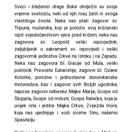
Sveci i blaženici drage Boke obilježili su svoje
vrijeme svetošću, neki od njih nisu žalili ni svoga
vlastitoga života. Neka nas prati zagovor sv.
Tripuna, mučenika, koji je položio svoj kršćanski
ispit svjedočanstvom vjere pred križem; neka nas
zagovora sv. Leopold veliki ispovjednik,
zaljubljenik u sakrament sv. ispovijedi i veliki
zagovornik jedinstva Crkve na Istoku i na Zapadu.
Neka nas zagovora bl. Gracije od Mula, veliki
poklonik Presvete Euharistije; zagovor bl. Ozane
Kotorke, ponizne i jednostavne dominikanske
trećoredice, kao i zagovor svih Božjih ugodnika,
napose zagovor nebeske Majke Marije, Gospe od
Škrpjela, Gospe od milosti; Gospe Ratačke, koja je
uvijek ista i jedina Majka Crkve, Zvijezda mora,
koja nas ujedinjuje i vodi svome Sinu, našemu
Spasitelju.