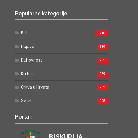
Popularne kategorije
BiH
1710
Najave
539
Duhovnost
295
Kultura
259
Crkva u Hrvata
252
Svijet
225
Portali
BISKUPIJA