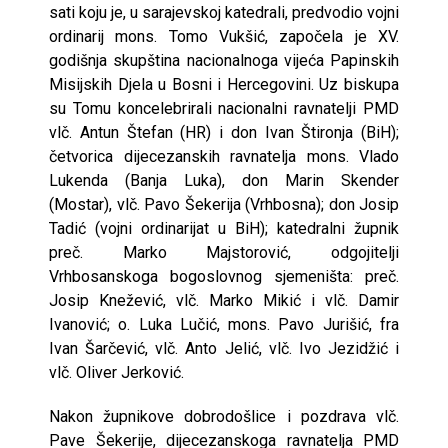
sati koju je, u sarajevskoj katedrali, predvodio vojni
ordinarij mons. Tomo Vukšić, započela je XV.
godišnja skupština nacionalnoga vijeća Papinskih
Misijskih Djela u Bosni i Hercegovini. Uz biskupa
su Tomu koncelebrirali nacionalni ravnatelji PMD
vlč. Antun Štefan (HR) i don Ivan Štironja (BiH);
četvorica dijecezanskih ravnatelja mons. Vlado
Lukenda (Banja Luka), don Marin Skender
(Mostar), vlč. Pavo Šekerija (Vrhbosna); don Josip
Tadić (vojni ordinarijat u BiH); katedralni župnik
preč. Marko Majstorović, odgojitelji
Vrhbosanskoga bogoslovnog sjemeništa: preč.
Josip Knežević, vlč. Marko Mikić i vlč. Damir
Ivanović; o. Luka Lučić, mons. Pavo Jurišić, fra
Ivan Šarčević, vlč. Anto Jelić, vlč. Ivo Jezidžić i
vlč. Oliver Jerković.
Nakon župnikove dobrodošlice i pozdrava vlč.
Pave Šekerije, dijecezanskoga ravnatelja PMD