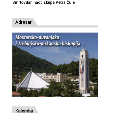
Deseta obljetnica poništenja komunističke
presude bl. Alojziju Stepincu
Adresar
Kalendar