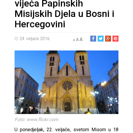
vijeća Papinskih
Misijskih Djela u Bosni i
Hercegovini
24. veljače 2016.
A
A
A
Foto: www.flickr.com
U ponedjeljak, 22. veljače, svetom Misom u 18