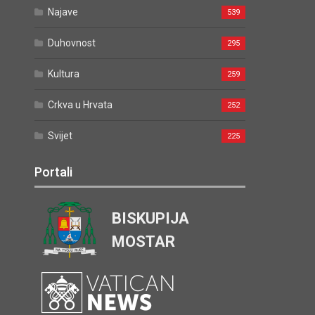
Najave
539
Duhovnost
295
Kultura
259
Crkva u Hrvata
252
Svijet
225
Portali
BISKUPIJA
MOSTAR