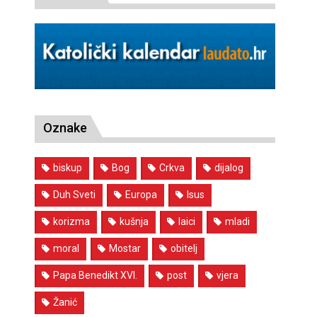
Oznake
biskup
Bog
Crkva
dijalog
Duh Sveti
Europa
Isus
korizma
kušnja
laici
mladi
moral
Mostar
obitelj
Papa Benedikt XVI.
post
vjera
Žanić