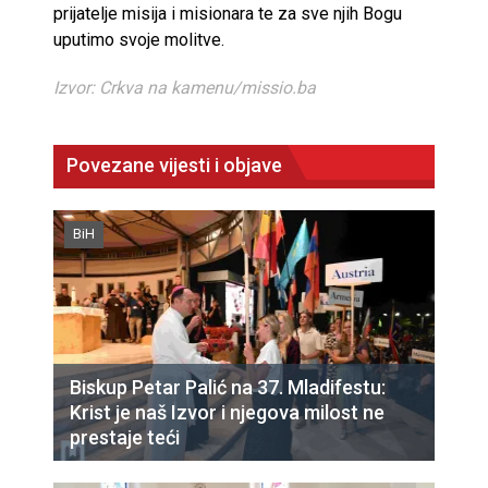
prijatelje misija i misionara te za sve njih Bogu
uputimo svoje molitve.
Izvor: Crkva na kamenu/missio.ba
Povezane vijesti i objave
BiH
Biskup Petar Palić na 37. Mladifestu:
Krist je naš Izvor i njegova milost ne
prestaje teći