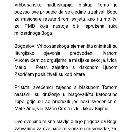
Vrhbosanske nadbiskupije, biskup Tomo je
pozvao sve prisutne da se ujedine u zahvali Bogu
za misionare rasute širom svijeta, kao i u molitvi
za PMD koja nastoje biti ispružena ruka
milosrdnoga Boga.
Bogoslovi Vrhbosanskoga sjemeništa animirali su
liturgijsko pjevanje predvođeni Ivanom
Vukčevićem za orguljama, a misijska sekcija, Ivica,
Mario i Petar, zajedno s đakonom Ljubom
Zadrićem posluživali su kod oltara.
Prisutni svećenici zajedno s biskupom Tomom
nastavili su druženje u blagovalištu katedralne
župe gdje su se pridružili još neki svećenici: o.
Mate Anić, vlč. Mario Ćosić i vlč. Jakov Kajinić.
Ovo svečano misno slavlje bila je prigoda da Bogu
zahvalimo za sve naše misionare i misionarke, za