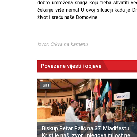
dobro umrežena snaga koju treba shvatiti ve
čekanje više nema! U ovoj situaciji kada je D
život i sreću naše Domovine.
Izvor: Crkva na kamenu
Povezane vijesti i objave
BiH
Biskup Petar Palić na 37. Mladifestu:
Krist je naš Izvor i njegova milost ne