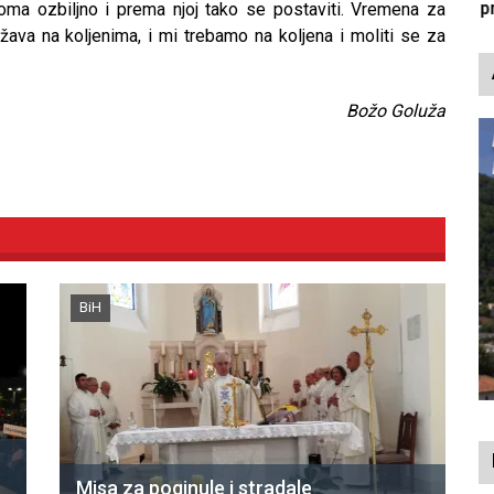
p
oma ozbiljno i prema njoj tako se postaviti. Vremena za
ržava na koljenima, i mi trebamo na koljena i moliti se za
Božo Goluža
BiH
Misa za poginule i stradale