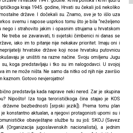
ržave Hrvatske 1941. godine. Kriva politika i krivi ljudi u
ptičkoga kraja 1945. godine, Hrvati su čekali još nekoliko
amostalne države. I dočekali su. Znamo, sve je to išlo uza
prkos svemu i napose usprkos tomu što je bila “neželjeno
nego i strahovito jakim i opasnim strujama u hrvatskom
 Ne treba se zavaravati, ti svjetski čimbenici ni danas se
ve, iako im to pitanje nije nekakav prioritet. Imaju oni i
eprijatelji hrvatske države koji nose hrvatsku putovnicu
 Pokušavaju je uništiti na razne načine. Svoju omiljenu Jugu
o su, koga predstavljaju i tko su im nalogodavci. U svojoj
va im ne može ništa. Ne samo da nitko od njih nije završio
jom kaznom. Gotovo nevjerojatno!
obično predstavlja kada naprave neki nered. Zar je skupina
u? Nipošto! Iza toga terorističkoga čina stajao je KOS
a državne bezbednosti [srpski jezik]). Prema tomu plan
 je konstantno aktualan, a njegovi protagonisti uporni su i
komunističke obavještajne službe tu su još: SKOJ (Savez
 (Organizacija jugoslavenskih nacionalista), a jednim