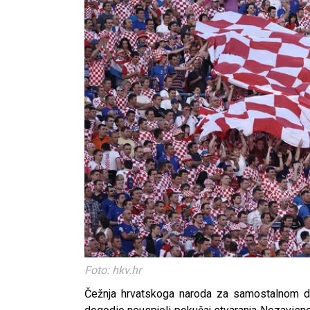
Foto: hkv.hr
Čežnja hrvatskoga naroda za samostalnom dr