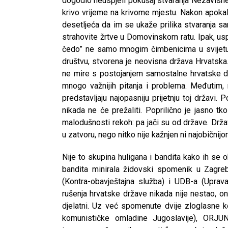
dogodio neuspjeli pokušaj stvaranja Nezavisne D
krivo vrijeme na krivome mjestu. Nakon apokali
desetljeća da im se ukaže prilika stvaranja s
strahovite žrtve u Domovinskom ratu. Ipak, us
čedo” ne samo mnogim čimbenicima u svijetu 
društvu, stvorena je neovisna država Hrvatska.
ne mire s postojanjem samostalne hrvatske drža
mnogo važnijih pitanja i problema. Međutim, n
predstavljaju najopasniju prijetnju toj državi.
nikada ne će prežaliti. Poprilično je jasno tk
malodušnosti rekoh: pa jači su od države. Drža
u zatvoru, nego nitko nije kažnjen ni najobični
Nije to skupina huligana i bandita kako ih se 
bandita minirala židovski spomenik u Zagreb
(Kontra-obavještajna služba) i UDB-a (Uprav
rušenja hrvatske države nikada nije nestao, on
djelatni. Uz već spomenute dvije zloglasne 
komunističke omladine Jugoslavije), ORJUNA