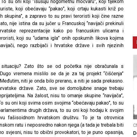
o su oni koji “isušuju nogometnu močvaru”, koji tijekom
turiste, koji obećavaju “pakao”, koji crtaju kukasti križ po
h skupina”, a zapravo to su pravi teroristi koji čine razne
to, nije istina da su jučer u Francuskoj “navijači prekinuli
rvatske reprezentacije kako po francuskim ulicama i
eroristi, koji su “udarna igla” onih opskurnih likova kojima
avijači, nego razbijači i hrvatske države i svih njezinih
situaciju? Zato što se od početka nije obračunala s
Dugo vremena mislilo se da je za taj projekt “čišćenja”
eđutim, niti je onda bilo prerano, a niti je sada prekasno.
hrvatske države. Zato, sve se domoljubne snage trebaju
prijateljima. Na žalost, nisu to omanje skupine “navijača”,
 To su oni koji svima osim svojima “obećavaju pakao”, to su
 parlamentima drugih država, to su oni koji hodaju k svojim
kvu fašisoidnom hrvatskom društvu. To je ta otrovnica
nskom ratu i neposredno nakon njega (a tada je trebala biti
CNAK
C
o svjesni, nisu to obični provokatori, to je puno opasnija,
Smrtovdan nadbiskupa Petra Čule
D