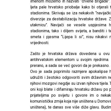
imenom možemo ih nazvati “crvene brigade”. T
ljeta pale hrvatsko priobalje kako bi otjerali 
stadionima. Skrivaju se iza nekakvih “navijački
diverzije za destabilizaciju hrvatske države. Za
utakmicu”. Navijači se vesele uspjesima h
stadionima, tako i diljem svijeta, a banditi i t
smeta i pjesma “Lijepa li si”, nisu nikakvi n
vrijednosti.
Zašto je hrvatska država dovedena u ovu 
antihrvatskim elementom u svojim njedrima. 
prerano, a sada se već govori da je prekasno. M
Ovo je sada poprimilo razmjere apokalipse 
udružiti i žestoko odgovoriti svim državnim ne
njihovi mozgovi negdje su izvan njihova tijela.
oni koji blate i difamiraju hrvatsku državu po
prijateljima po svijetu i govore im o neka
komunistička zmija koja nije uništena u Domovi
CNAK
uništena), te danas sve više diže glavu. Budim
Kad se nasilje pretvara u optužnicu