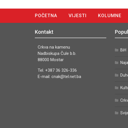
POČETNA
VIJESTI
KOLUMNE
DIGITALNO IZDANJE
Kontakt
Popul
Crkva na kamenu
BiH
Nadbiskupa Čule b.b.
88000 Mostar
Naj
Tel. +387 36 326-336
Duh
E-mail: cnak@tel.net.ba
Kult
Crkv
Svij