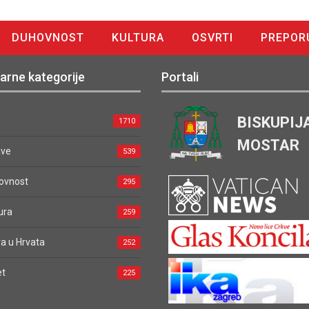
DUHOVNOST
KULTURA
OSVRTI
PREPOR
arne kategorije
Portali
BISKUPIJ
1710
MOSTAR
ave
539
ovnost
295
ura
259
a u Hrvata
252
et
225