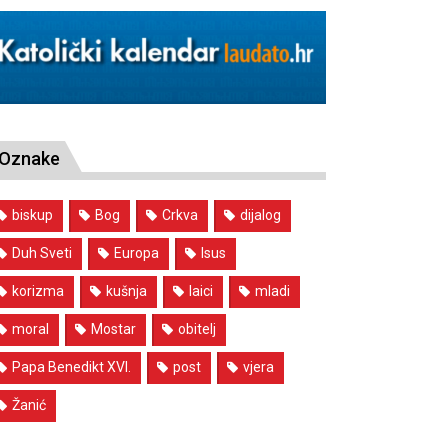
Oznake
biskup
Bog
Crkva
dijalog
Duh Sveti
Europa
Isus
korizma
kušnja
laici
mladi
moral
Mostar
obitelj
Papa Benedikt XVI.
post
vjera
Žanić