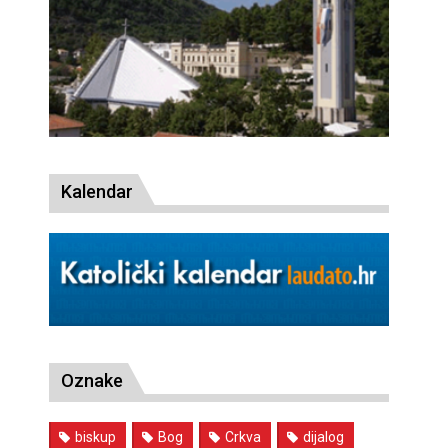
Kalendar
Oznake
biskup
Bog
Crkva
dijalog