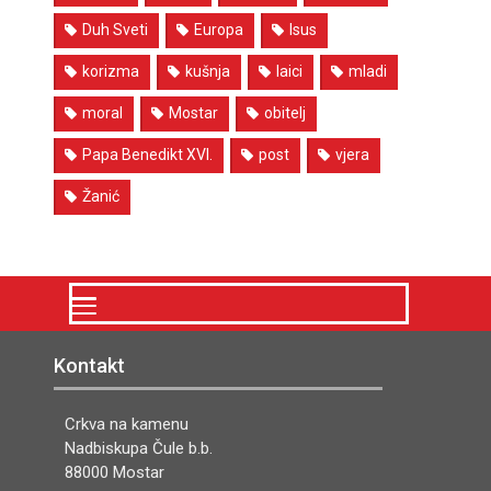
Duh Sveti
Europa
Isus
korizma
kušnja
laici
mladi
moral
Mostar
obitelj
Papa Benedikt XVI.
post
vjera
Žanić
Kontakt
Crkva na kamenu
Nadbiskupa Čule b.b.
88000 Mostar