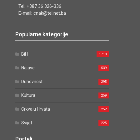
Tel. +387 36 326-336
E-mail: cnak@tel.net.ba
Popularne kategorije
BiH
1710
Najave
539
Duhovnost
295
Kultura
259
Crkva u Hrvata
252
Svijet
225
Portali