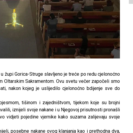
 župi Gorica-Struge slavljeno je treće po redu cjelonoćno
etim Oltarskim Sakramentom. Ovu svetu večer započeli smo
ti, nakon kojeg je uslijedilo cjelonoćno bdijenje sve do
pjesmom, tišinom i zajedništvom, tijekom koje su brojni
lili, iznijeli svoje nakane i u Njegovoj prisutnosti pronašli
jivo vidjeti pojedine vjernike kako suzama zalijevaju svoje
eli, posebne nakane ovog klanjanja kao i prethodna dva,