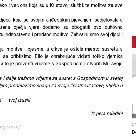
ko i već ona koja su u Kristovoj službi, te molitva za sve
djeca, koja su svojim anđeoskim pjevanjem sudjelovala u
krena dječja vjera dodatno su obogatili ovo duhovno
otu jednostavne i predane molitve. Zahvalni smo svoj djeci i
anja, molitve i pjesme, a crkva je ostala mjesto susreta s
e približimo. Bilo je ohrabrujuće vidjeti toliko vjernika
a, a to je provesti vrijeme s Gospodinom i otvoriti Mu svoje
 i dalje tražimo vrijeme za susret s Gospodinom u svetoj
 Njim pronalazimo snagu za svoje životne izazove, utjehu u
 – tvoj Isus!!!
Iz pera mladih!
CNAK
C
truge.com/
Smrtovdan nadbiskupa Petra Čule
D