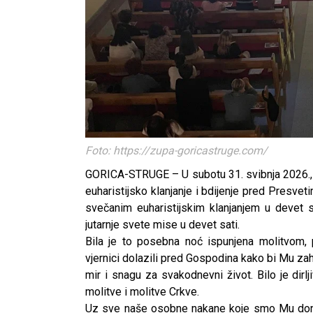
Foto: https://zupa-goricastruge.com/
GORICA-STRUGE – U subotu 31. svibnja 2026., u
euharistijsko klanjanje i bdijenje pred Presv
svečanim euharistijskim klanjanjem u devet sa
jutarnje svete mise u devet sati.
Bila je to posebna noć ispunjena molitvom, 
vjernici dolazili pred Gospodina kako bi Mu zahva
mir i snagu za svakodnevni život. Bilo je dirl
molitve i molitve Crkve.
Uz sve naše osobne nakane koje smo Mu donij