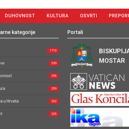
DUHOVNOST
KULTURA
OSVRTI
PREPOR
arne kategorije
Portali
BISKUPIJ
1710
MOSTAR
ave
539
ovnost
295
ura
259
a u Hrvata
252
et
225