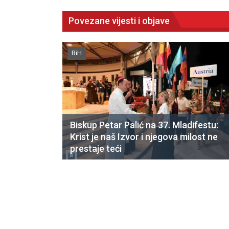
Povezane vijesti i objave
BiH
Biskup Petar Palić na 37. Mladifestu:
Krist je naš Izvor i njegova milost ne
prestaje teći