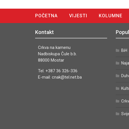
POČETNA
VIJESTI
KOLUMNE
DIGITALNO IZDANJE
Kontakt
Popul
Crkva na kamenu
BiH
Nadbiskupa Čule b.b.
88000 Mostar
Naj
Tel. +387 36 326-336
Duh
E-mail: cnak@tel.net.ba
Kult
Crkv
Svij