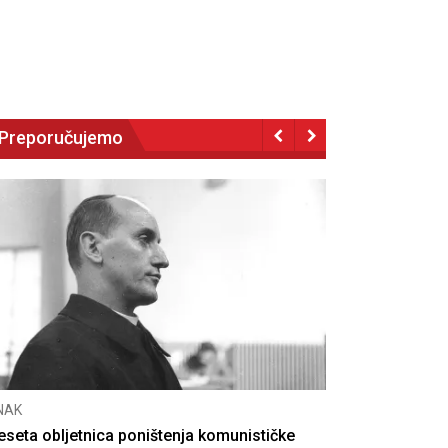
Preporučujemo
NAK
eseta obljetnica poništenja komunističke