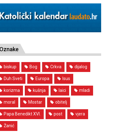
Oznake
biskup
Bog
Crkva
dijalog
Duh Sveti
Europa
Isus
korizma
kušnja
laici
mladi
moral
Mostar
obitelj
Papa Benedikt XVI.
post
vjera
Žanić