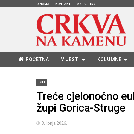
O NAMA
KONTAKT
MARKETING
POČETNA
VIJESTI
KOLUMNE
BiH
Treće cjelonoćno euh
župi Gorica-Struge
3. lipnja 2026.