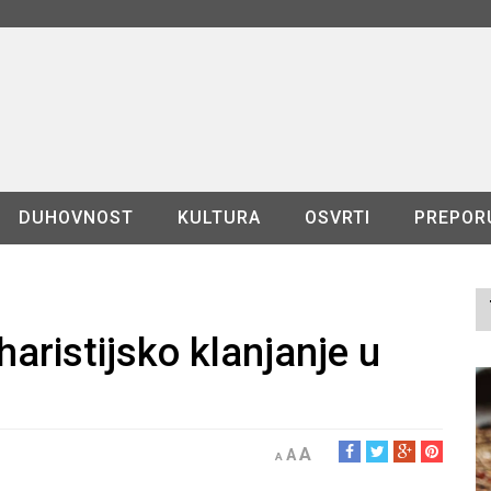
DUHOVNOST
KULTURA
OSVRTI
PREPOR
aristijsko klanjanje u
A
A
A