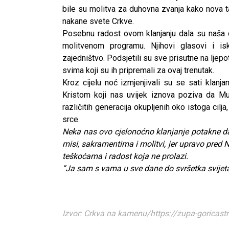
bile su molitva za duhovna zvanja kako nova ta
nakane svete Crkve.
Posebnu radost ovom klanjanju dala su naša 
molitvenom programu. Njihovi glasovi i is
zajedništvo. Podsjetili su sve prisutne na ljep
svima koji su ih pripremali za ovaj trenutak.
Kroz cijelu noć izmjenjivali su se sati klanj
Kristom koji nas uvijek iznova poziva da Mu s
različitih generacija okupljenih oko istoga cilj
srce.
Neka nas ovo cjelonoćno klanjanje potakne da
misi, sakramentima i molitvi, jer upravo pred
teškoćama i radost koja ne prolazi.
“Ja sam s vama u sve dane do svršetka svijeta”
CNAK
Izvor: Crkva na kamenu/https://zupa-goricas
Kad se nasilje pretvara u optužnicu