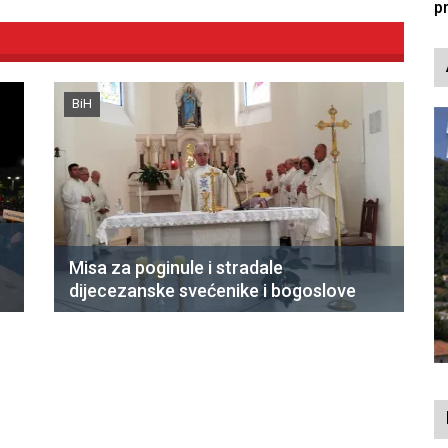
p
BiH
Misa za poginule i stradale
dijecezanske svećenike i bogoslove