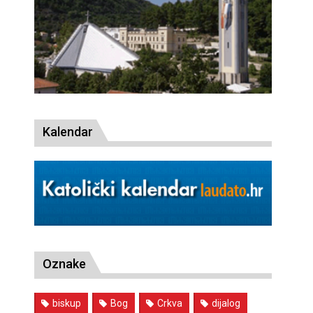
Kalendar
Oznake
biskup
Bog
Crkva
dijalog