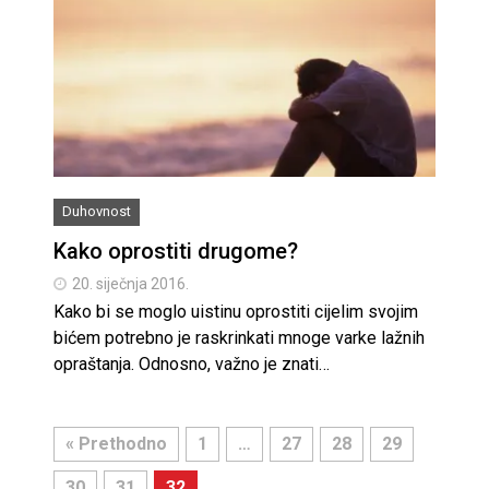
Duhovnost
Kako oprostiti drugome?
20. siječnja 2016.
Kako bi se moglo uistinu oprostiti cijelim svojim
bićem potrebno je raskrinkati mnoge varke lažnih
opraštanja. Odnosno, važno je znati…
« Prethodno
1
…
27
28
29
30
31
32