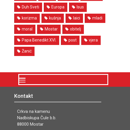
Duh Sveti
Europa
Isus
korizma
kušnja
laici
mladi
moral
Mostar
obitelj
Papa Benedikt XVI.
post
vjera
Žanić
Kontakt
Crkva na kamenu
Nadbiskupa Čule b.b.
88000 Mostar