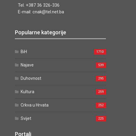
Tel. +387 36 326-336
E-mail: cnak@tel.net.ba
Popularne kategorije
BiH
1710
Najave
539
Duhovnost
295
Kultura
259
Crkva u Hrvata
252
Svijet
225
Portali