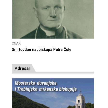
CNAK
Deseta obljetnica poništenja komunističke
presude bl. Alojziju Stepincu
Adresar