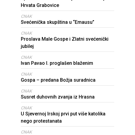
Hrvata Grabovice
CNAK
Svećenička skupština u “Emausu”
CNAK
Proslava Male Gospe i Zlatni svećenički
jubilej
CNAK
Ivan Pavao I. proglašen blaženim
CNAK
Gospa – predana Božja suradnica
CNAK
Susret duhovnih zvanja iz Hrasna
CNAK
U Sjevernoj Irskoj prvi put više katolika
nego protestanata
CNAK