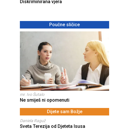
Diskriminirana vjera
Poučne sličice
mr. Ivo Šutalo
Ne smiješ ni opomenuti
Dijete sam Božje
Daniela Raguž
Sveta Terezija od Djeteta Isusa