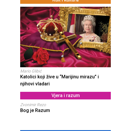
Mario Glibić
Katolici koji žive u “Marijinu mirazu” i
njihovi vladari
Vjera i razum
Zvonimir Rezo
Bog je Razum