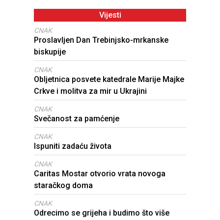
Vijesti
CNAK
Proslavljen Dan Trebinjsko-mrkanske
biskupije
CNAK
Obljetnica posvete katedrale Marije Majke
Crkve i molitva za mir u Ukrajini
CNAK
Svečanost za pamćenje
CNAK
Ispuniti zadaću života
CNAK
Caritas Mostar otvorio vrata novoga
staračkog doma
CNAK
Odrecimo se grijeha i budimo što više