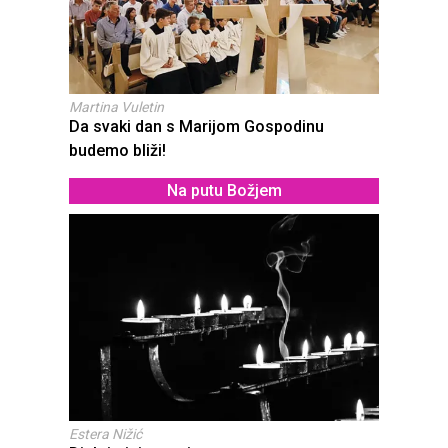
Martina Vuletin
Da svaki dan s Marijom Gospodinu
budemo bliži!
Na putu Božjem
Estera Nižić