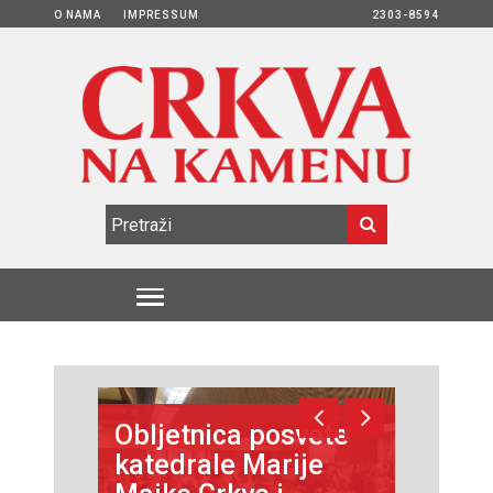
O NAMA
IMPRESSUM
2303-8594
Obljetnica posvete
katedrale Marije