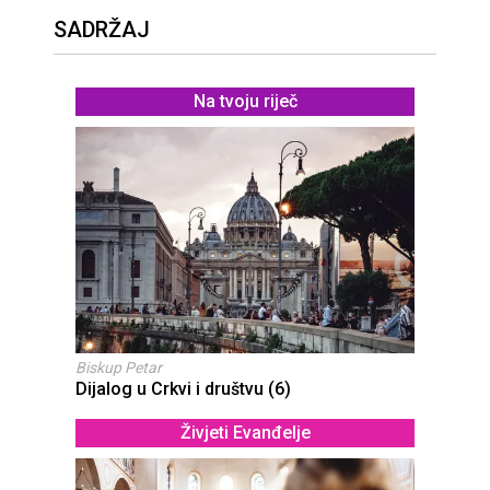
SADRŽAJ
Na tvoju riječ
Biskup Petar
Dijalog u Crkvi i društvu (6)
Živjeti Evanđelje