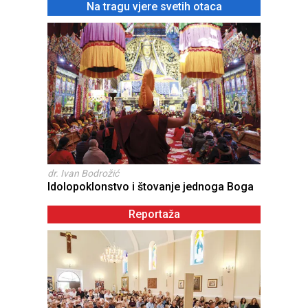
Na tragu vjere svetih otaca
dr. Ivan Bodrožić
Idolopoklonstvo i štovanje jednoga Boga
Reportaža