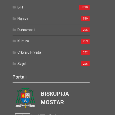
BiH
1710
Najave
539
Duhovnost
295
Kultura
259
Crkva u Hrvata
252
Svijet
225
Portali
BISKUPIJA
MOSTAR