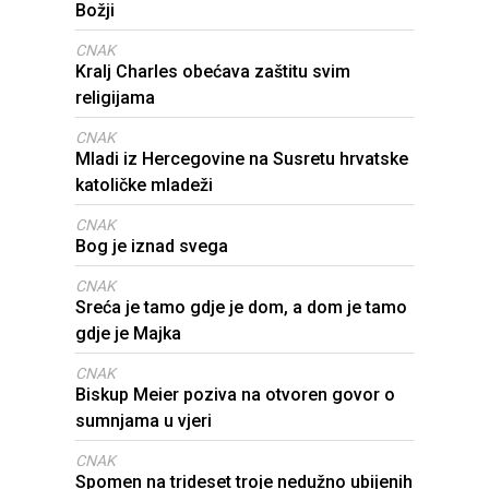
Božji
CNAK
Kralj Charles obećava zaštitu svim
religijama
CNAK
Mladi iz Hercegovine na Susretu hrvatske
katoličke mladeži
CNAK
Bog je iznad svega
CNAK
Sreća je tamo gdje je dom, a dom je tamo
gdje je Majka
CNAK
Biskup Meier poziva na otvoren govor o
sumnjama u vjeri
CNAK
Spomen na trideset troje nedužno ubijenih