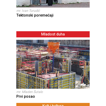
mr. Ivan Turudić
Tektonski poremećaji
Mladost duha
mr. Mladen Šutalo
Prvi posao
Kult i kultura