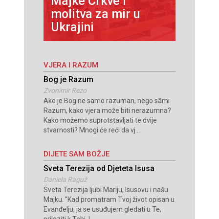
n
Majke Crkve i
Carita
kanske
molitva za mir u
otvori
Ukrajini
stara
VJERA I RAZUM
Bog je Razum
Zvonimir Rezo
Ako je Bog ne samo razuman, nego sâmi
Razum, kako vjera može biti nerazumna?
Kako možemo suprotstavljati te dvije
stvarnosti? Mnogi će reći da vj...
DIJETE SAM BOŽJE
Sveta Terezija od Djeteta Isusa
Daniela Raguž
Sveta Terezija ljubi Mariju, Isusovu i našu
Majku. "Kad promatram Tvoj život opisan u
Evanđelju, ja se usuđujem gledati u Te,