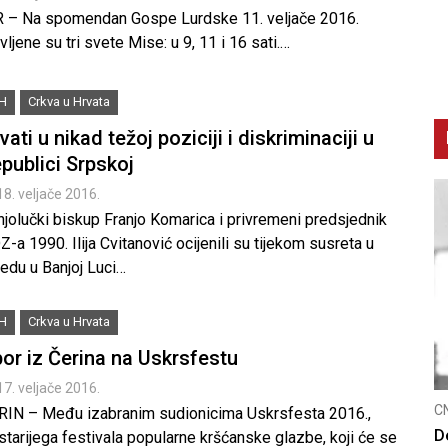
R – Na spomendan Gospe Lurdske 11. veljače 2016.
vljene su tri svete Mise: u 9, 11 i 16 sati.…
iH
Crkva u Hrvata
vati u nikad težoj poziciji i diskriminaciji u
publici Srpskoj
18. veljače 2016.
njolučki biskup Franjo Komarica i privremeni predsjednik
-a 1990. Ilija Cvitanović ocijenili su tijekom susreta u
jedu u Banjoj Luci…
iH
Crkva u Hrvata
or iz Čerina na Uskrsfestu
17. veljače 2016.
C
RIN – Među izabranim sudionicima Uskrsfesta 2016.,
K
starijega festivala popularne kršćanske glazbe, koji će se