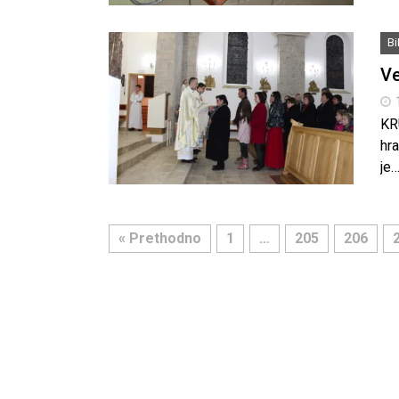
B
Ve
KR
hra
je
« Prethodno
1
…
205
206