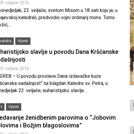
24. veljače 2016.
onedjeljak, 22. veljače, svetom Misom u 18 sati koju je, u
ajevskoj katedrali, predvodio vojni ordinarij mons. Tomo
kšić,…
vatska
Vijesti
haristijsko slavlje u povodu Dana Kršćanske
dašnjosti
23. veljače 2016.
GREB – U povodu proslave Dana izdavačke kuće
ršćanska sadašnjost” na blagdan Katedre sv. Petra, u
edjeljak 22. veljače, euharistijsko slavlje…
iH
Vijesti
edavanje ženidbenim parovima o “Jobovim
lovima i Božjim blagoslovima”