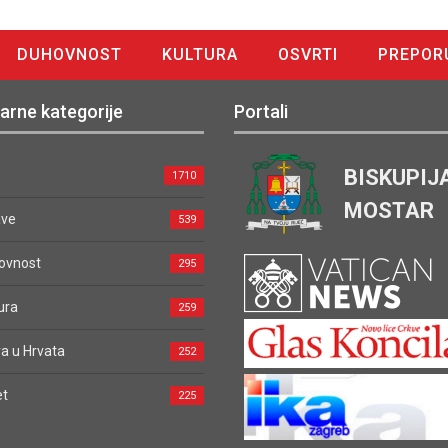
DUHOVNOST
KULTURA
OSVRTI
PREPOR
arne kategorije
Portali
BISKUPIJ
1710
MOSTAR
ave
539
ovnost
295
ura
259
a u Hrvata
252
et
225