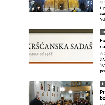
U p
sar
Vu
Hr
Eu
sa
ZA
“K
pon
B
Pr
bo