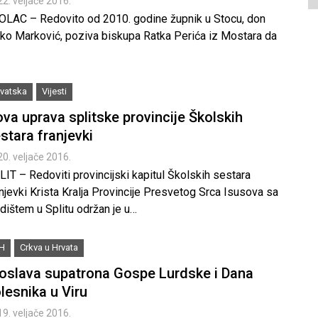
22. veljače 2016.
OLAC – Redovito od 2010. godine župnik u Stocu, don
jko Marković, poziva biskupa Ratka Perića iz Mostara da
vatska
Vijesti
va uprava splitske provincije Školskih
stara franjevki
20. veljače 2016.
IT – Redoviti provincijski kapitul Školskih sestara
njevki Krista Kralja Provincije Presvetog Srca Isusova sa
dištem u Splitu održan je u…
iH
Crkva u Hrvata
oslava supatrona Gospe Lurdske i Dana
lesnika u Viru
19. veljače 2016.