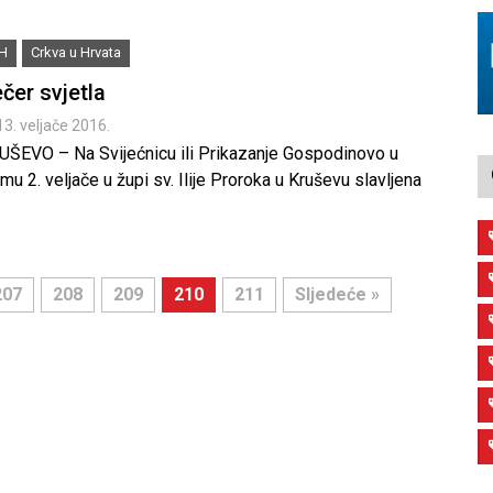
iH
Crkva u Hrvata
čer svjetla
13. veljače 2016.
UŠEVO – Na Svijećnicu ili Prikazanje Gospodinovo u
mu 2. veljače u župi sv. Ilije Proroka u Kruševu slavljena
…
207
208
209
210
211
Sljedeće »