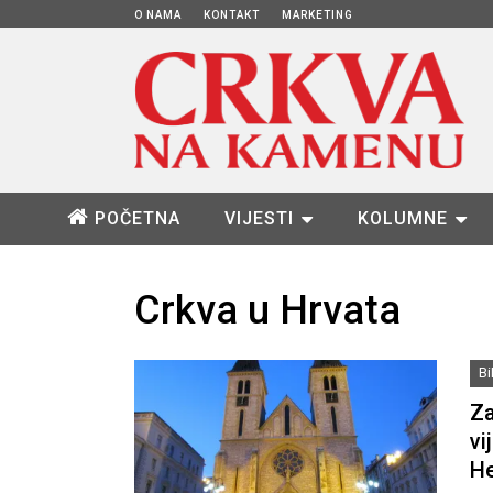
O NAMA
KONTAKT
MARKETING
POČETNA
VIJESTI
KOLUMNE
Crkva u Hrvata
B
Za
vi
He