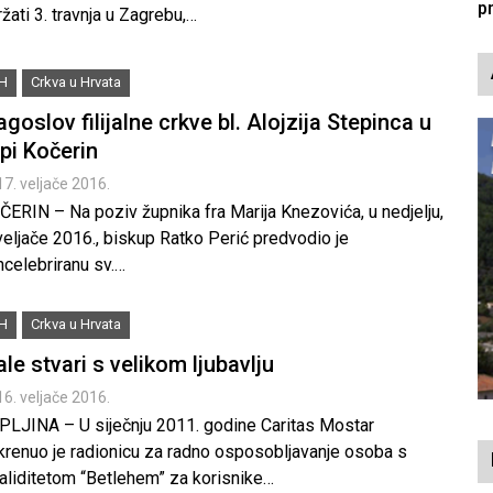
žati 3. travnja u Zagrebu,…
iH
Crkva u Hrvata
agoslov filijalne crkve bl. Alojzija Stepinca u
pi Kočerin
17. veljače 2016.
ČERIN – Na poziv župnika fra Marija Knezovića, u nedjelju,
veljače 2016., biskup Ratko Perić predvodio je
ncelebriranu sv.…
iH
Crkva u Hrvata
le stvari s velikom ljubavlju
16. veljače 2016.
PLJINA – U siječnju 2011. godine Caritas Mostar
krenuo je radionicu za radno osposobljavanje osoba s
validitetom “Betlehem” za korisnike…