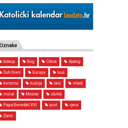
Oznake
biskup
Bog
Crkva
dijalog
Duh Sveti
Europa
Isus
korizma
kušnja
laici
mladi
moral
Mostar
obitelj
Papa Benedikt XVI.
post
vjera
Žanić