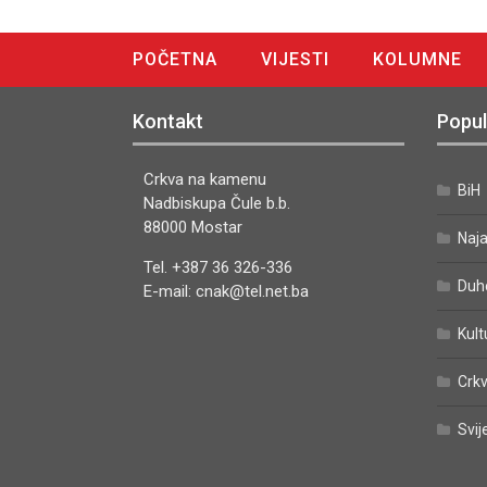
POČETNA
VIJESTI
KOLUMNE
DIGITALNO IZDANJE
Kontakt
Popul
Crkva na kamenu
BiH
Nadbiskupa Čule b.b.
88000 Mostar
Naj
Tel. +387 36 326-336
Duh
E-mail: cnak@tel.net.ba
Kult
Crkv
Svij