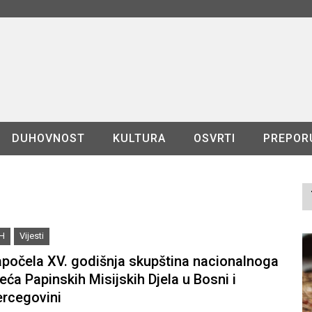
DUHOVNOST
KULTURA
OSVRTI
PREPOR
iH
Vijesti
počela XV. godišnja skupština nacionalnoga
jeća Papinskih Misijskih Djela u Bosni i
rcegovini