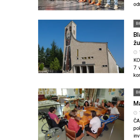
odr
B
Bl
žu
KO
7. 
ko
B
Ma
ČA
po
in