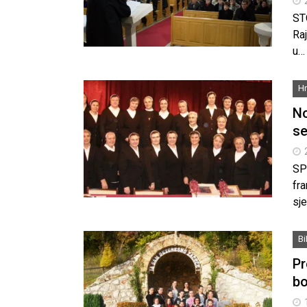
ST
Ra
u…
Hr
No
se
SPL
fra
sje
B
Pr
bo