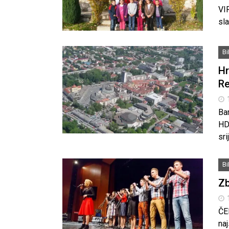
VI
sla
B
Hr
Re
Ba
HDZ
sri
B
Zb
ČE
naj