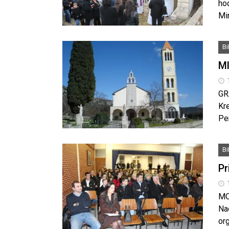
hod
Mi
B
Ml
GR
Kre
Per
B
Pr
MO
Na
org