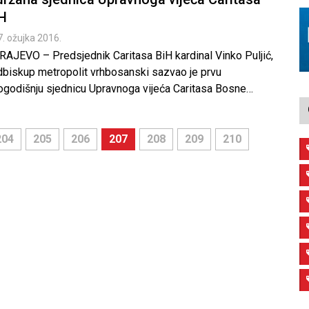
H
7. ožujka 2016.
RAJEVO – Predsjednik Caritasa BiH kardinal Vinko Puljić,
dbiskup metropolit vrhbosanski sazvao je prvu
ogodišnju sjednicu Upravnoga vijeća Caritasa Bosne…
204
205
206
207
208
209
210