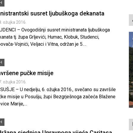
iH
nistrantski susret ljubuškoga dekanata
8. ožujka 2016.
UDENCI – Ovogodišnji susret ministranata ljubuškoga
anata tj. župa Grljevići, Humac, Klobuk, Studenci,
ovača-Vojnići, Veljaci i Vitna, održan je 5.…
iH
vršene pučke misije
7. ožujka 2016.
SUŠJE – U nedjelju, 6. ožujka 2016., svečano su završile
čke misije u Posušju, župi Bezgrješnoga začeća Blažene
vice Marije,…
iH
ržana sjednica Upravnoga vijeća Caritasa