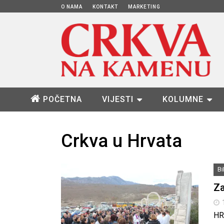
O NAMA
KONTAKT
MARKETING
POČETNA
VIJESTI
KOLUMNE
Crkva u Hrvata
B
Za
HR