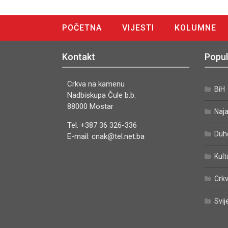
POČETNA
VIJESTI
KOLUMNE
DIGITALNO IZDANJE
Kontakt
Popul
Crkva na kamenu
BiH
Nadbiskupa Čule b.b.
88000 Mostar
Naj
Tel. +387 36 326-336
Duh
E-mail: cnak@tel.net.ba
Kult
Crkv
Svij