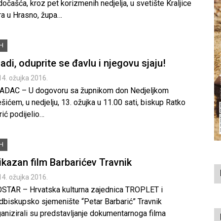
očašća, kroz pet korizmenih nedjelja, u svetište Kraljice
ra u Hrasno, župa…
iH
adi, oduprite se đavlu i njegovu sjaju!
14. ožujka 2016.
ADAC – U dogovoru sa župnikom don Nedjeljkom
šićem, u nedjelju, 13. ožujka u 11.00 sati, biskup Ratko
ić podijelio…
iH
ikazan film Barbarićev Travnik
14. ožujka 2016.
STAR – Hrvatska kulturna zajednica TROPLET i
dbiskupsko sjemenište “Petar Barbarić” Travnik
anizirali su predstavljanje dokumentarnoga filma