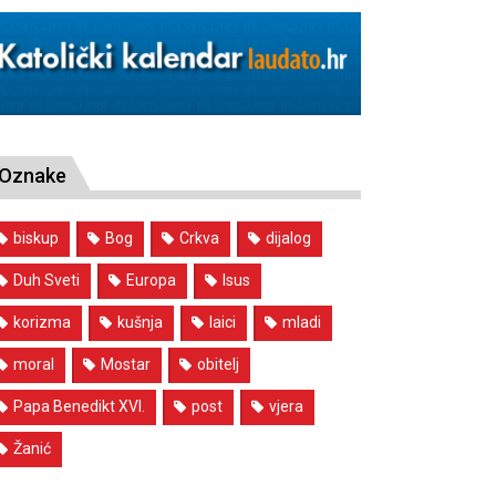
Oznake
biskup
Bog
Crkva
dijalog
Duh Sveti
Europa
Isus
korizma
kušnja
laici
mladi
moral
Mostar
obitelj
Papa Benedikt XVI.
post
vjera
Žanić