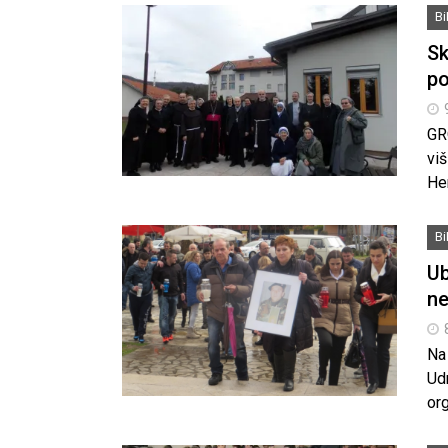
B
Sk
po
GR
viš
He
B
Ub
ne
Na 
Ud
org