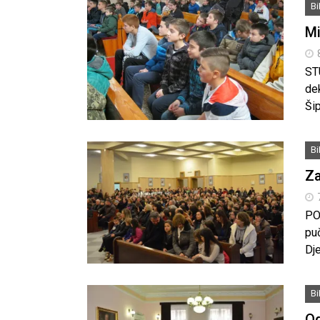
B
Mi
ST
dek
Šip
B
Za
PO
pu
Dje
B
Od