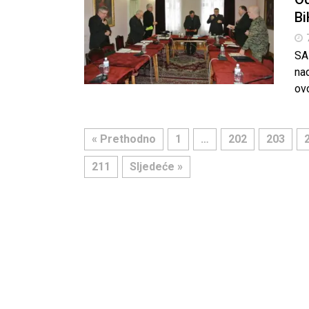
Bi
SA
na
ov
« Prethodno
1
…
202
203
211
Sljedeće »