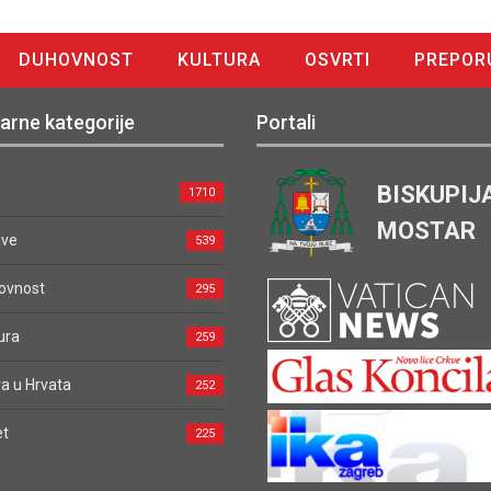
DUHOVNOST
KULTURA
OSVRTI
PREPOR
arne kategorije
Portali
BISKUPIJ
1710
MOSTAR
ave
539
ovnost
295
ura
259
a u Hrvata
252
et
225