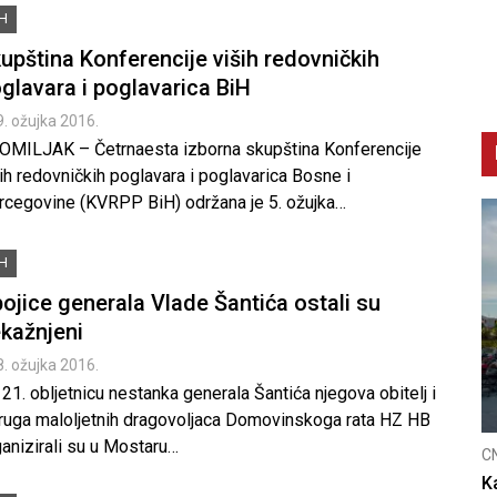
iH
upština Konferencije viših redovničkih
glavara i poglavarica BiH
9. ožujka 2016.
OMILJAK – Četrnaesta izborna skupština Konferencije
ih redovničkih poglavara i poglavarica Bosne i
rcegovine (KVRPP BiH) održana je 5. ožujka…
iH
ojice generala Vlade Šantića ostali su
kažnjeni
8. ožujka 2016.
21. obljetnicu nestanka generala Šantića njegova obitelj i
ruga maloljetnih dragovoljaca Domovinskoga rata HZ HB
anizirali su u Mostaru…
C
K