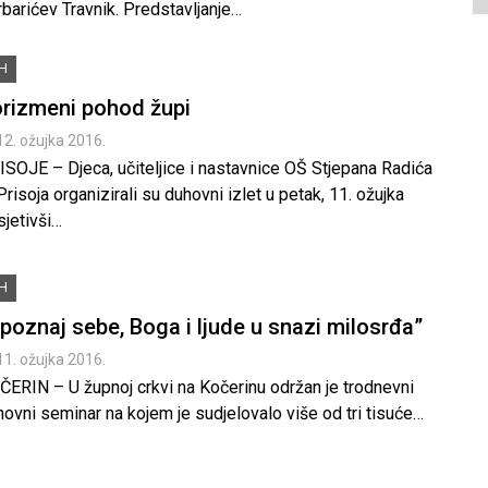
barićev Travnik. Predstavljanje…
iH
rizmeni pohod župi
12. ožujka 2016.
ISOJE – Djeca, učiteljice i nastavnice OŠ Stjepana Radića
Prisoja organizirali su duhovni izlet u petak, 11. ožujka
sjetivši…
iH
poznaj sebe, Boga i ljude u snazi milosrđa”
11. ožujka 2016.
ČERIN – U župnoj crkvi na Kočerinu održan je trodnevni
ovni seminar na kojem je sudjelovalo više od tri tisuće…