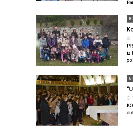
Bar
B
Ko
PR
iz 
po
B
“U
KO
duh