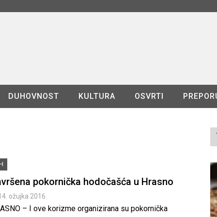
DUHOVNOST
KULTURA
OSVRTI
PREPOR
iH
vršena pokornička hodočašća u Hrasno
14. ožujka 2016.
ASNO – I ove korizme organizirana su pokornička