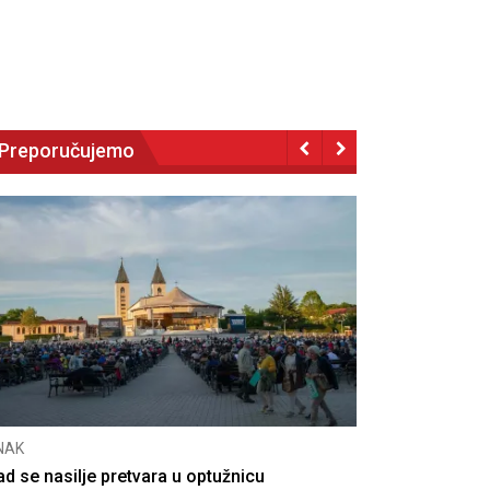
Preporučujemo
NAK
CNAK
ad se nasilje pretvara u optužnicu
Smrtovdan na