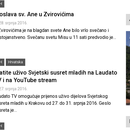
iH
oslava sv. Ane u Zvirovićima
28. srpnja 2016.
virovićima je na blagdan svete Ane bilo vrlo svečano i
stojanstveno. Svečanu svetu Misu u 11 sati predvodio je…
iH
Hrvatska
atite uživo Svjetski susret mladih na Laudato
 i na YouTube stream
27. srpnja 2016.
udato TV omogućuje prijenos uživo dijelova Svjetskog
sreta mladih u Krakovu od 27. do 31. srpnja 2016. Geslo
sreta je…
iH