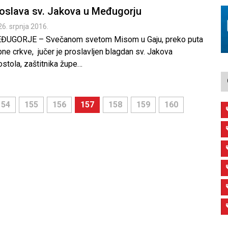
oslava sv. Jakova u Međugorju
26. srpnja 2016.
ĐUGORJE – Svečanom svetom Misom u Gaju, preko puta
ne crkve, jučer je proslavljen blagdan sv. Jakova
ostola, zaštitnika župe…
154
155
156
157
158
159
160