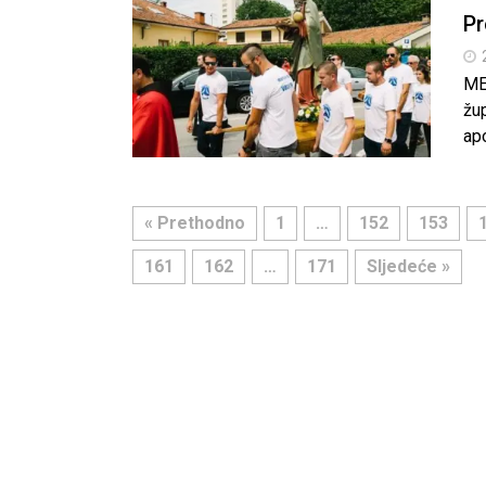
Pr
ME
žup
ap
« Prethodno
1
…
152
153
161
162
…
171
Sljedeće »