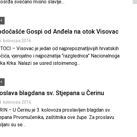
losrđa svečano misno slavlje…
iH
dočašće Gospi od Anđela na otok Visovac
5. kolovoza 2016.
OCI – Visovac je jedan od najprepoznatljivijih hrvatskih
čića, vjerojatno i najpoznatija “razglednica” Nacionalnoga
rka Krka. Nalazi se usred istoimenog…
iH
oslava blagdana sv. Stjepana u Čerinu
4. kolovoza 2016.
IN – U Čerinu je 3. kolovoza proslavljen blagdan sv.
jepana Prvomučenika, zaštitnika ove župe. Za proslavu
ljani su se…