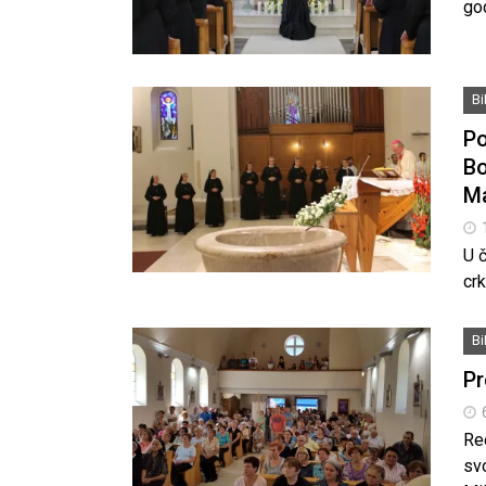
go
B
Po
Bo
Ma
U č
cr
B
Pr
Re
svo