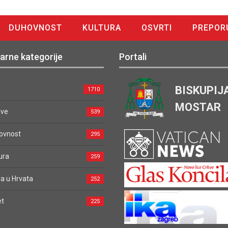
DUHOVNOST
KULTURA
OSVRTI
PREPOR
arne kategorije
Portali
BISKUPIJ
1710
MOSTAR
ave
539
ovnost
295
ura
259
a u Hrvata
252
et
225