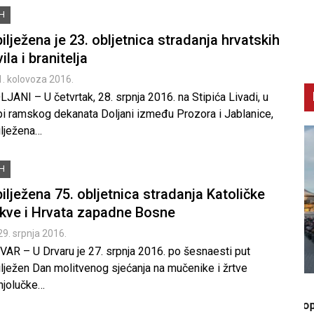
iH
ilježena je 23. obljetnica stradanja hrvatskih
vila i branitelja
1. kolovoza 2016.
JANI – U četvrtak, 28. srpnja 2016. na Stipića Livadi, u
pi ramskog dekanata Doljani između Prozora i Jablanice,
ilježena…
iH
ilježena 75. obljetnica stradanja Katoličke
kve i Hrvata zapadne Bosne
29. srpnja 2016.
VAR – U Drvaru je 27. srpnja 2016. po šesnaesti put
ilježen Dan molitvenog sjećanja na mučenike i žrtve
njolučke…
C
K