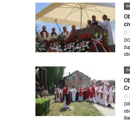
B
Ob
ci
DOL
žu
ob
B
Ob
Cr
DR
ob
Ba