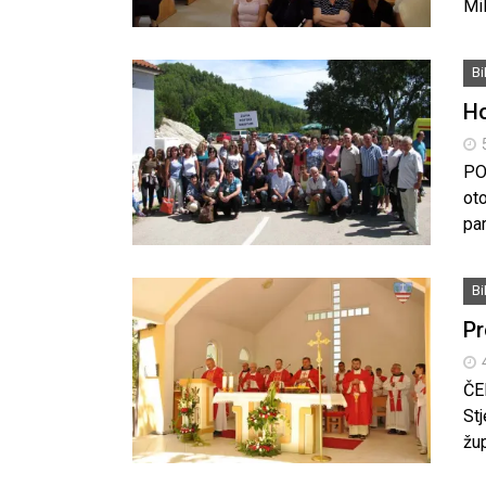
Mi
B
Ho
POT
oto
pa
B
Pr
ČER
St
žup