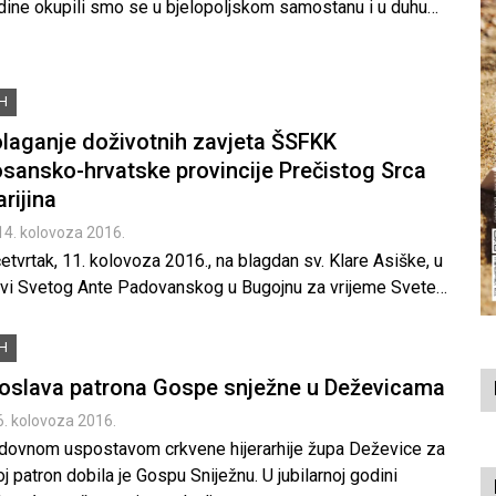
dine okupili smo se u bjelopoljskom samostanu i u duhu…
iH
laganje doživotnih zavjeta ŠSFKK
sansko-hrvatske provincije Prečistog Srca
rijina
14. kolovoza 2016.
etvrtak, 11. kolovoza 2016., na blagdan sv. Klare Asiške, u
kvi Svetog Ante Padovanskog u Bugojnu za vrijeme Svete…
iH
oslava patrona Gospe snježne u Deževicama
6. kolovoza 2016.
dovnom uspostavom crkvene hijerarhije župa Deževice za
j patron dobila je Gospu Sniježnu. U jubilarnoj godini