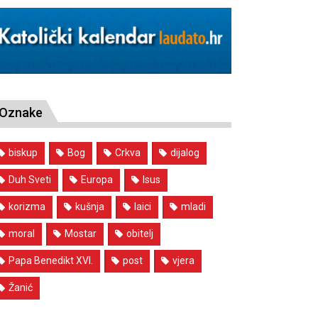
Oznake
biskup
Bog
Crkva
dijalog
Duh Sveti
Europa
Isus
korizma
kušnja
laici
mladi
moral
Mostar
obitelj
Papa Benedikt XVI.
post
vjera
Žanić