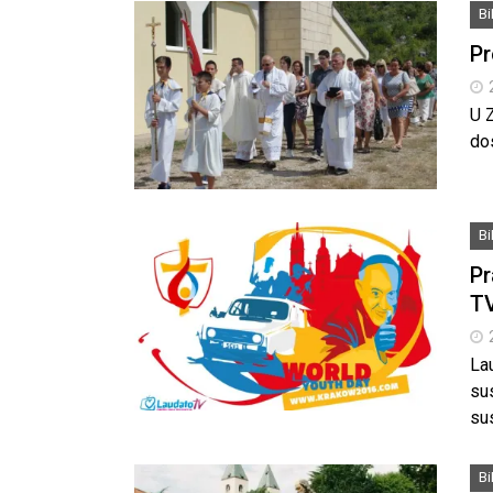
B
Pr
U Z
do
B
Pr
TV
La
su
su
B