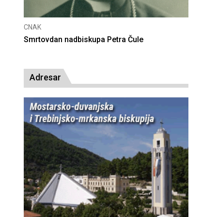
CNAK
Deseta obljetnica poništenja komunističke
presude bl. Alojziju Stepincu
Adresar