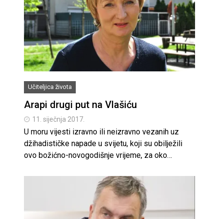
Učiteljica života
Arapi drugi put na Vlašiću
11. siječnja 2017.
U moru vijesti izravno ili neizravno vezanih uz
džihadističke napade u svijetu, koji su obilježili
ovo božićno-novogodišnje vrijeme, za oko…