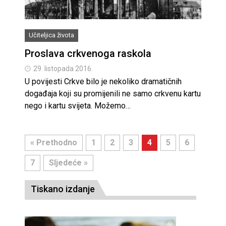
Učiteljica života
Proslava crkvenoga raskola
29. listopada 2016.
U povijesti Crkve bilo je nekoliko dramatičnih
događaja koji su promijenili ne samo crkvenu kartu
nego i kartu svijeta. Možemo…
« Prethodno
1
2
3
4
5
6
7
Sljedeće »
Tiskano izdanje