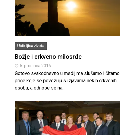
Učiteljica života
Božje i crkveno milosrđe
5. prosinca 2016.
Gotovo svakodnevno u medijima slušamo i čitamo
priče koje se povezuju s izjavama nekih crkvenih
osoba, a odnose se na…