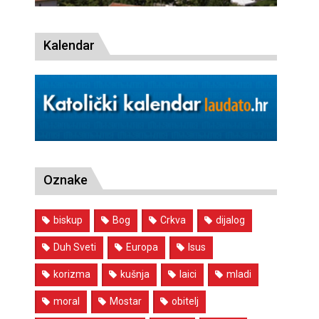
Kalendar
Oznake
biskup
Bog
Crkva
dijalog
Duh Sveti
Europa
Isus
korizma
kušnja
laici
mladi
moral
Mostar
obitelj