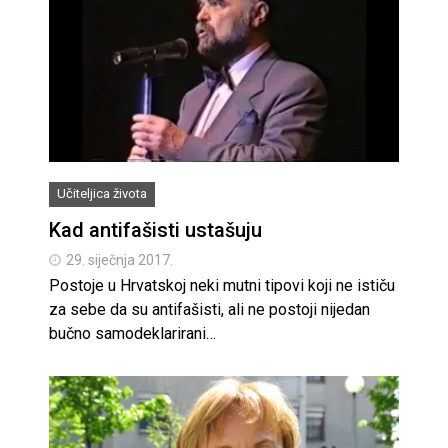
Učiteljica života
Kad antifašisti ustašuju
29. siječnja 2017.
Pos­to­je u Hr­vat­skoj ne­ki mut­ni ti­po­vi ko­ji ne is­ti­ču
za se­be da su an­ti­fa­šis­ti, ali ne pos­to­ji nijedan
buč­no sa­mo­dek­la­ri­ra­ni…