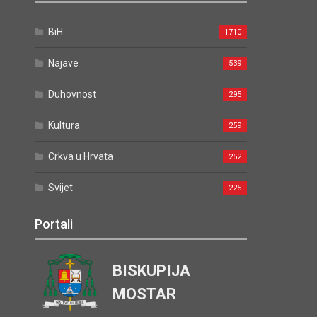
BiH
1710
Najave
539
Duhovnost
295
Kultura
259
Crkva u Hrvata
252
Svijet
225
Portali
BISKUPIJA
MOSTAR