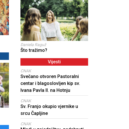
Daniela Raguž
Što tražimo?
Vijesti
CNAK
Svečano otvoren Pastoralni
centar i blagoslovljen kip sv.
Ivana Pavla II. na Hotnju
CNAK
Sv. Franjo okupio vjernike u
srcu Čapljine
CNAK