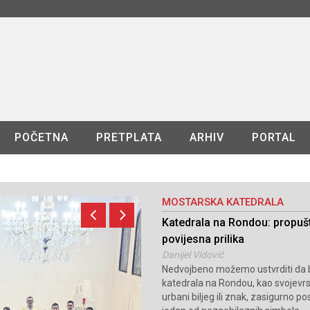
POČETNA
PRETPLATA
ARHIV
PORTAL
MOSTARSKA KATEDRALA
Katedrala na Rondou: propuš
povijesna prilika
Danijel Vidović
Nedvojbeno možemo ustvrditi da 
katedrala na Rondou, kao svojevr
urbani biljeg ili znak, zasigurno po