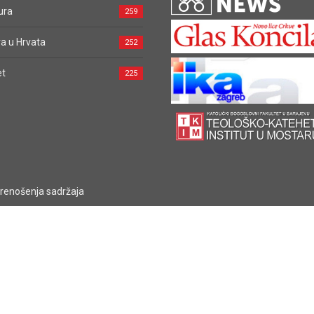
ura
259
a u Hrvata
252
et
225
prenošenja sadržaja