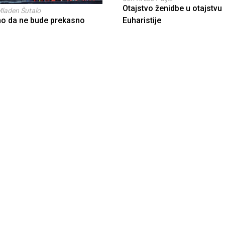
Otajstvo ženidbe u otajstvu
Mladen Šutalo
o da ne bude prekasno
Euharistije