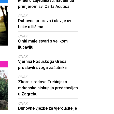
Mladi u zajedništvu, nadahnuti
primjerom sv. Carla Acutisa
CNAK
Duhovna priprava i slavlje sv.
Luke u Ilićima
CNAK
Činiti male stvari s velikom
ljubavlju
CNAK
Vjernici Posuškoga Graca
proslavili svoga zaštitnika
CNAK
Zbornik radova Trebinjsko-
mrkanska biskupija predstavljen
u Zagrebu
CNAK
Duhovne vježbe za vjeroučitelje