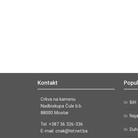
Kontakt
Popul
Crkva na kamenu
BiH
Nadbiskupa Čule b.b.
88000 Mostar
Naj
Tel. +387 36 326-336
Duh
E-mail: cnak@tel.net.ba