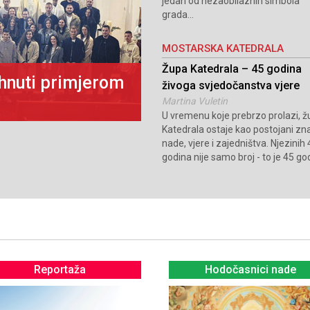
jedan od nezaobilaznih simbola
grada...
MOSTARSKA KATEDRALA
Župa Katedrala – 45 godina
ahnuti primjerom
Zbornik radova Tre
živoga svjedočanstva vjere
biskupija predstavl
Martina Vuletin
U vremenu koje prebrzo prolazi, 
Katedrala ostaje kao postojani zn
nade, vjere i zajedništva. Njezinih
godina nije samo broj - to je 45 god
Reportaža
Hodočasnici nade