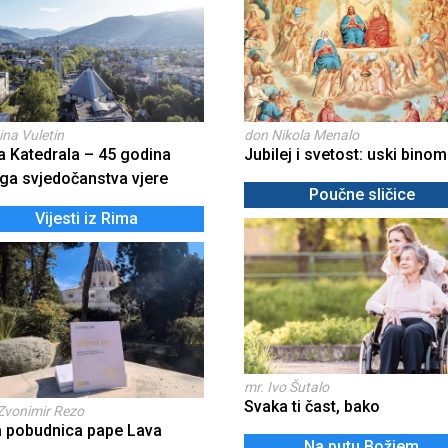
ina Vuletin
don Nikola Menalo
a Katedrala – 45 godina
Jubilej i svetost: uski binom
ga svjedočanstva vjere
Poučne sličice
Vijesti iz Rima
mr. Ivo Šutalo
Svaka ti čast, bako
Zvonimir Rezo
a pobudnica pape Lava
Na putu Božjem