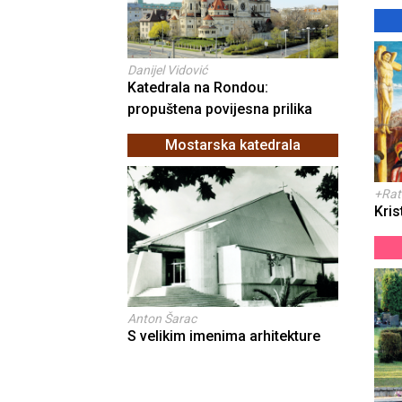
Danijel Vidović
Katedrala na Rondou:
propuštena povijesna prilika
Mostarska katedrala
+Rat
Kris
Anton Šarac
S velikim imenima arhitekture