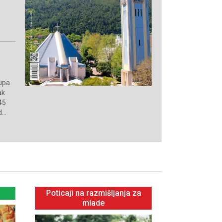
binjsko-mrkanska
Slavljena misa
jen u Zagrebu
djece
župa
ak
 45
...
Poticaji na razmišljanja za
mlade