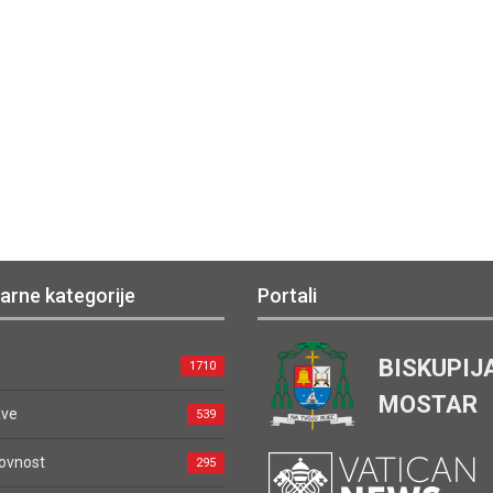
arne kategorije
Portali
BISKUPIJ
1710
MOSTAR
ave
539
ovnost
295