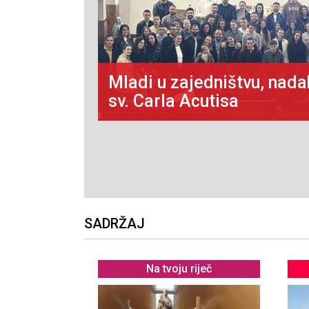
tar i
 II. na
Mladi u zajedništvu, nad
sv. Carla Acutisa
SADRŽAJ
Na tvoju riječ