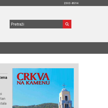
2303-8594
tena
bi
stan
stala