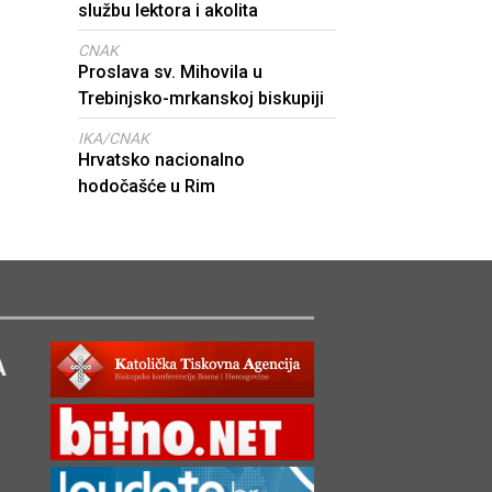
službu lektora i akolita
CNAK
Proslava sv. Mihovila u
Trebinjsko-mrkanskoj biskupiji
IKA/CNAK
Hrvatsko nacionalno
hodočašće u Rim
A