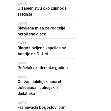
CNAK
U zajedništvu oko župnoga
središta
CNAK
Slavljena misa za roditelje
nerođene djece
CNAK
Blagoslovljena kapelica sv.
Andrije na Dužici
CNAK
Početak akademske godine
CNAK
Održan Jubilejski susret
policajaca i policijskih
djelatnika
CNAK
Franjevački bogoslovi primili