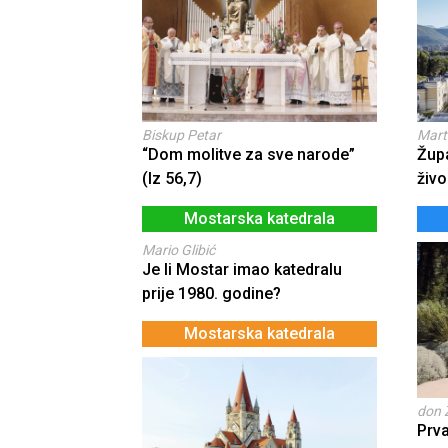
Biskup Petar
Mart
“Dom molitve za sve narode”
Žup
(Iz 56,7)
živo
Mostarska katedrala
Mario Glibić
Je li Mostar imao katedralu
prije 1980. godine?
Mostarska katedrala
don 
Prv