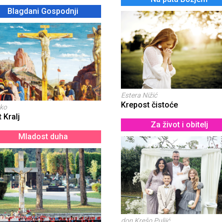
Blagdani Gospodnji
Estera Nižić
Krepost čistoće
ko
t Kralj
Za život i obitelj
Mladost duha
don Krešo Puljić