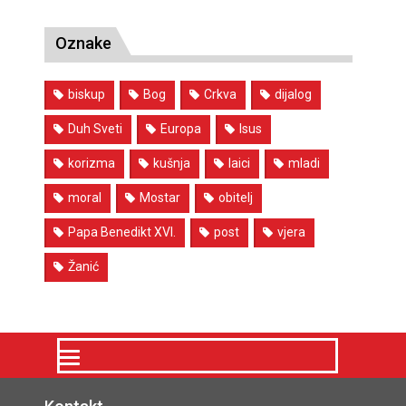
Oznake
biskup
Bog
Crkva
dijalog
Duh Sveti
Europa
Isus
korizma
kušnja
laici
mladi
moral
Mostar
obitelj
Papa Benedikt XVI.
post
vjera
Žanić