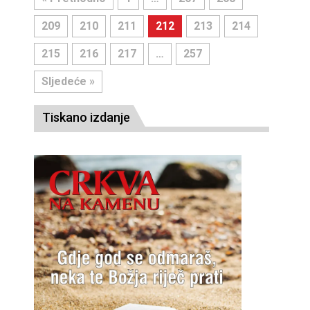
209
210
211
212
213
214
215
216
217
…
257
Sljedeće »
Tiskano izdanje