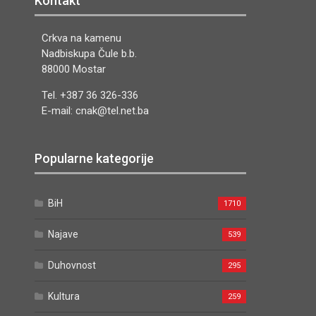
Kontakt
Crkva na kamenu
Nadbiskupa Čule b.b.
88000 Mostar
Tel. +387 36 326-336
E-mail: cnak@tel.net.ba
Popularne kategorije
BiH
1710
Najave
539
Duhovnost
295
Kultura
259