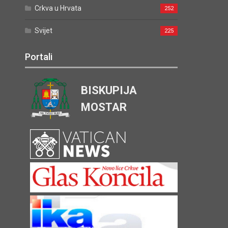
Crkva u Hrvata
252
Svijet
225
Portali
BISKUPIJA
MOSTAR