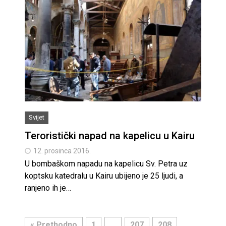
Svijet
Teroristički napad na kapelicu u Kairu
12. prosinca 2016.
U bombaškom napadu na kapelicu Sv. Petra uz
koptsku katedralu u Kairu ubijeno je 25 ljudi, a
ranjeno ih je…
« Prethodno
1
…
207
208