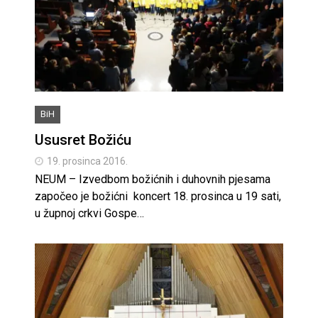
BiH
Ususret Božiću
19. prosinca 2016.
NEUM – Izvedbom božićnih i duhovnih pjesama
započeo je božićni koncert 18. prosinca u 19 sati,
u župnoj crkvi Gospe…