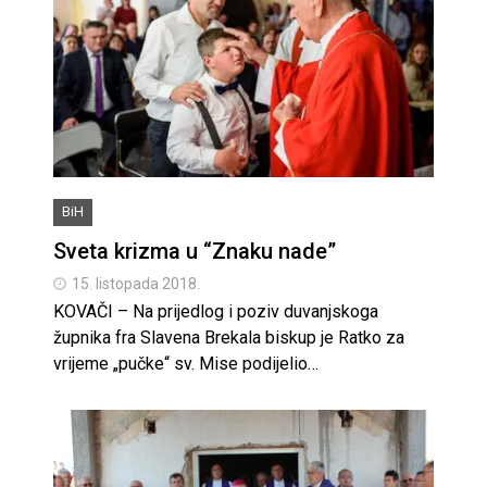
BiH
Sveta krizma u “Znaku nade”
15. listopada 2018.
KOVAČI – Na prijedlog i poziv duvanjskoga
župnika fra Slavena Brekala biskup je Ratko za
vrijeme „pučke“ sv. Mise podijelio…