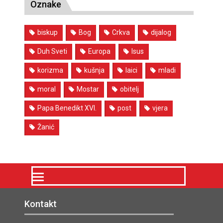
Oznake
biskup
Bog
Crkva
dijalog
Duh Sveti
Europa
Isus
korizma
kušnja
laici
mladi
moral
Mostar
obitelj
Papa Benedikt XVI.
post
vjera
Žanić
Kontakt