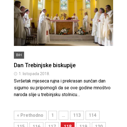
BiH
Dan Trebinjske biskupije
1. listopada 2018.
Svršetak mjeseca rujna i prekrasan sunčan dan
sigurno su pripomogli da se ove godine mnoštvo
naroda slije u trebinjsku stolnicu…
« Prethodno
1
…
113
114
115
116
117
118
119
120