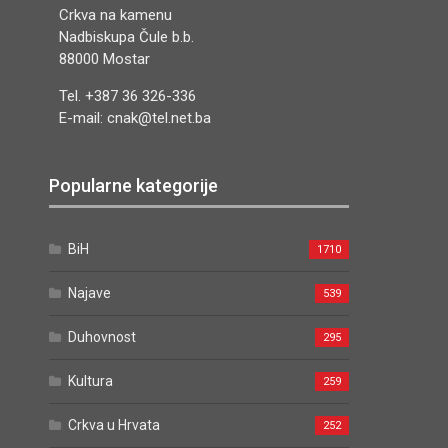
Crkva na kamenu
Nadbiskupa Čule b.b.
88000 Mostar
Tel. +387 36 326-336
E-mail: cnak@tel.net.ba
Popularne kategorije
BiH
1710
Najave
539
Duhovnost
295
Kultura
259
Crkva u Hrvata
252