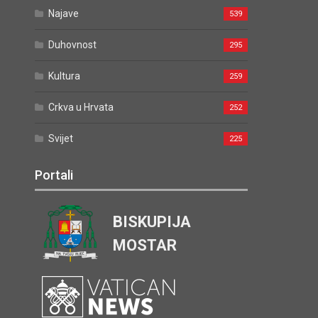
Najave
539
Duhovnost
295
Kultura
259
Crkva u Hrvata
252
Svijet
225
Portali
BISKUPIJA
MOSTAR