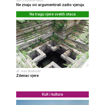
don Zvonimir Rezo
Ne znaju svi argumentirati zašto vjeruju
Na tragu vjere svetih otaca
dr. Ivan Bodrožić
Zdenac vjere
Kult i kultura