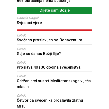
Bez obraćenja nema spasenja
Dijete sam Božje
Daniela Raguž
Svjedoci vjere
CNAK
Svečano proslavljen sv. Bonaventura
CNAK
Gdje su danas Božji Ilije?
CNAK
Proslava 40 i 30 godina svećeništva
CNAK
Održan prvi susret Mediteranskoga vijeća
mladih
CNAK
Četvorica svećenika proslavila zlatnu
Misu