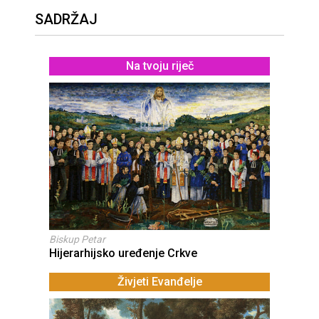
SADRŽAJ
Na tvoju riječ
Biskup Petar
Hijerarhijsko uređenje Crkve
Živjeti Evanđelje