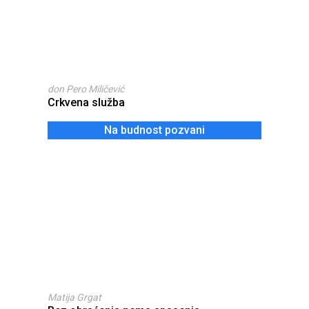
don Pero Miličević
Crkvena služba
Na budnost pozvani
Matija Grgat