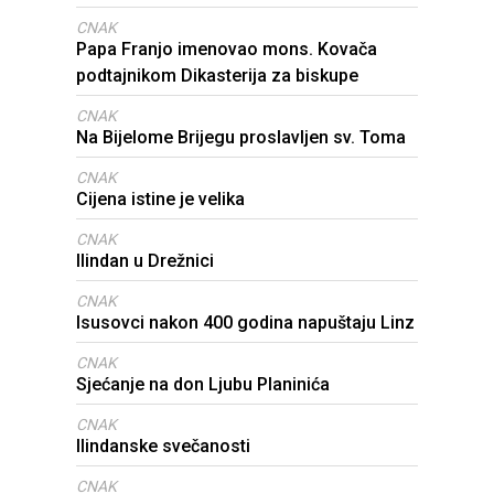
CNAK
Papa Franjo imenovao mons. Kovača
podtajnikom Dikasterija za biskupe
CNAK
Na Bijelome Brijegu proslavljen sv. Toma
CNAK
Cijena istine je velika
CNAK
Ilindan u Drežnici
CNAK
Isusovci nakon 400 godina napuštaju Linz
CNAK
Sjećanje na don Ljubu Planinića
CNAK
Ilindanske svečanosti
CNAK