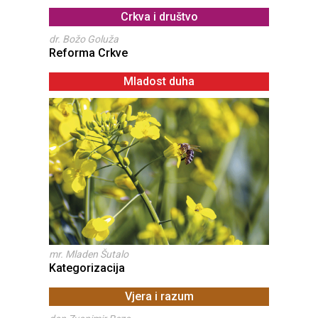
Crkva i društvo
dr. Božo Goluža
Reforma Crkve
Mladost duha
mr. Mladen Šutalo
Kategorizacija
Vjera i razum