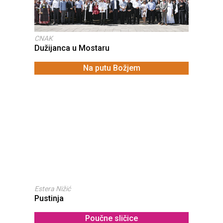
CNAK
Dužijanca u Mostaru
Na putu Božjem
Estera Nižić
Pustinja
Poučne sličice