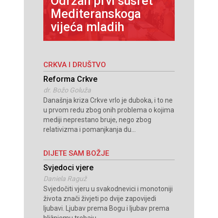
Održan prvi susret
Četvorica
ji
Mediteranskoga
proslavila
vijeća mladih
Misu
CRKVA I DRUŠTVO
Reforma Crkve
dr. Božo Goluža
Današnja kriza Crkve vrlo je duboka, i to ne
u prvom redu zbog onih problema o kojima
mediji neprestano bruje, nego zbog
relativizma i pomanjkanja du...
DIJETE SAM BOŽJE
Svjedoci vjere
Daniela Raguž
Svjedočiti vjeru u svakodnevici i monotoniji
života znači živjeti po dvije zapovijedi
ljubavi. Ljubav prema Bogu i ljubav prema