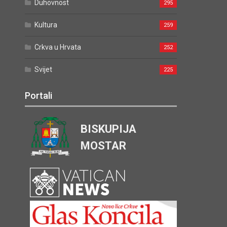
Duhovnost
295
Kultura
259
Crkva u Hrvata
252
Svijet
225
Portali
BISKUPIJA
MOSTAR