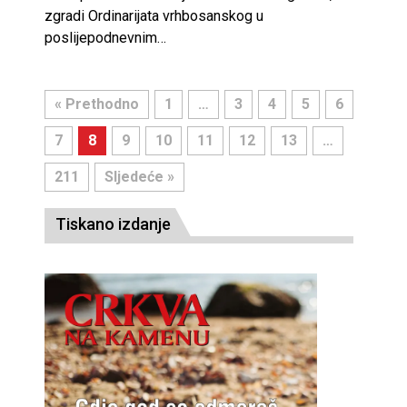
zgradi Ordinarijata vrhbosanskog u
poslijepodnevnim…
« Prethodno
1
…
3
4
5
6
7
8
9
10
11
12
13
…
211
Sljedeće »
Tiskano izdanje