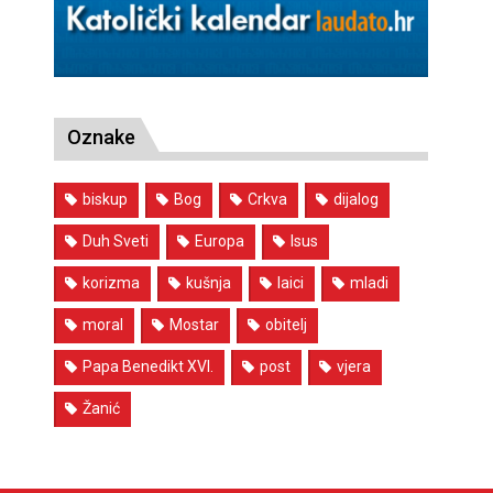
Oznake
biskup
Bog
Crkva
dijalog
Duh Sveti
Europa
Isus
korizma
kušnja
laici
mladi
moral
Mostar
obitelj
Papa Benedikt XVI.
post
vjera
Žanić