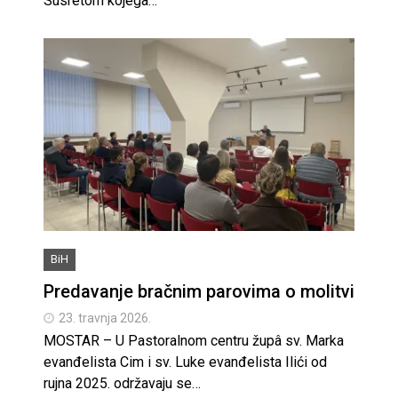
Susretom kojega…
BiH
Predavanje bračnim parovima o molitvi
23. travnja 2026.
MOSTAR – U Pastoralnom centru župâ sv. Marka
evanđelista Cim i sv. Luke evanđelista Ilići od
rujna 2025. održavaju se…