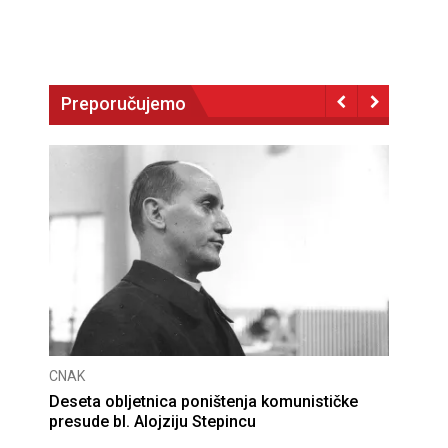
Preporučujemo
CNAK
nasilje pretvara u optužnicu
Smrtovdan nadbisku