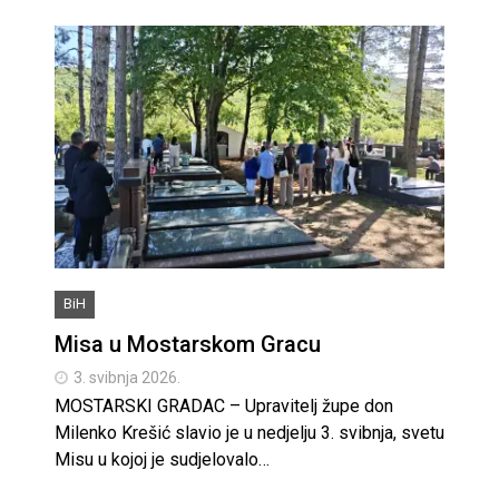
BiH
Misa u Mostarskom Gracu
3. svibnja 2026.
MOSTARSKI GRADAC – Upravitelj župe don
Milenko Krešić slavio je u nedjelju 3. svibnja, svetu
Misu u kojoj je sudjelovalo…