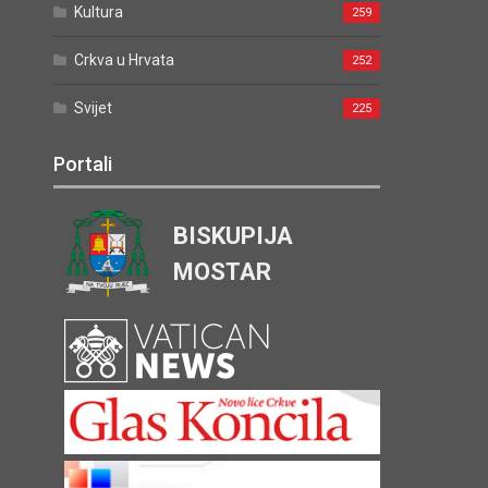
Kultura
259
Crkva u Hrvata
252
Svijet
225
Portali
BISKUPIJA
MOSTAR