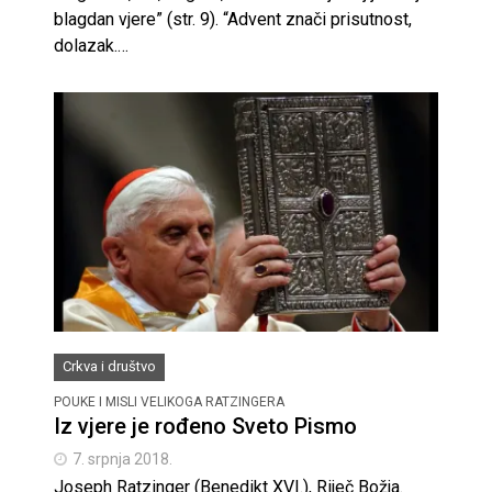
blagdan vjere” (str. 9). “Advent znači prisutnost,
dolazak.…
Crkva i društvo
POUKE I MISLI VELIKOGA RATZINGERA
Iz vjere je rođeno Sveto Pismo
7. srpnja 2018.
Joseph Ratzinger (Benedikt XVI.), Riječ Božja.