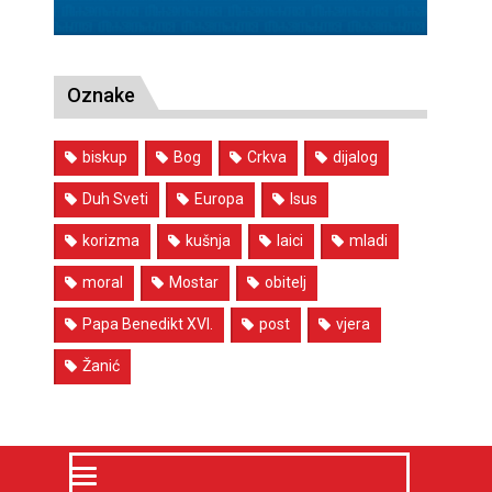
Oznake
biskup
Bog
Crkva
dijalog
Duh Sveti
Europa
Isus
korizma
kušnja
laici
mladi
moral
Mostar
obitelj
Papa Benedikt XVI.
post
vjera
Žanić