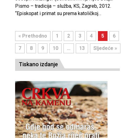
Pismo – tradicija – služba, KS, Zagreb, 2012.
“Episkopat i primat su prema katoličkoj…
« Prethodno
1
2
3
4
5
6
7
8
9
10
…
13
Sljedeće »
Tiskano izdanje