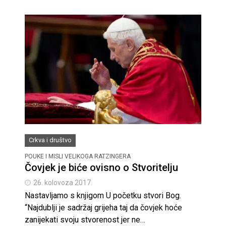
Crkva i društvo
POUKE I MISLI VELIKOGA RATZINGERA
Čovjek je biće ovisno o Stvoritelju
26. kolovoza 2017.
Nastavljamo s knjigom U početku stvori Bog.
“Najdublji je sadržaj grijeha taj da čovjek hoće
zanijekati svoju stvorenost jer ne…