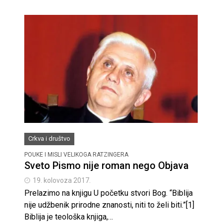
Crkva i društvo
POUKE I MISLI VELIKOGA RATZINGERA
Sveto Pismo nije roman nego Objava
19. kolovoza 2017.
Prelazimo na knjigu U početku stvori Bog. “Biblija
nije udžbenik prirodne znanosti, niti to želi biti.”[1]
Biblija je teološka knjiga,…