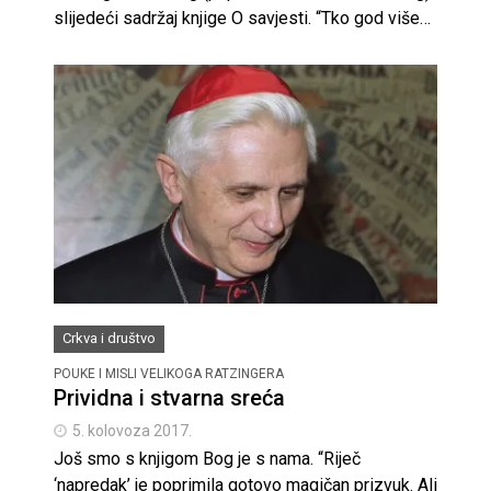
slijedeći sadržaj knjige O savjesti. “Tko god više…
Crkva i društvo
POUKE I MISLI VELIKOGA RATZINGERA
Prividna i stvarna sreća
5. kolovoza 2017.
Još smo s knjigom Bog je s nama. “Riječ
‘napredak’ je poprimila gotovo magičan prizvuk. Ali