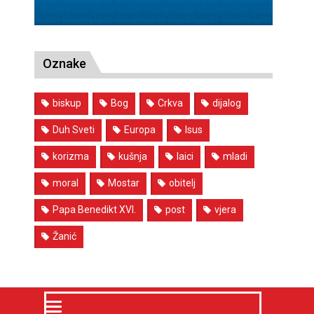
Oznake
biskup
Bog
Crkva
dijalog
Duh Sveti
Europa
Isus
korizma
kušnja
laici
mladi
moral
Mostar
obitelj
Papa Benedikt XVI.
post
vjera
Žanić