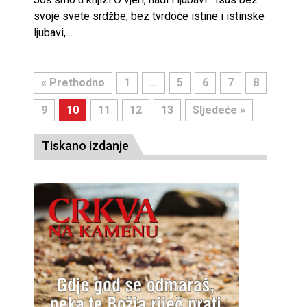
svoje svete srdžbe, bez tvrdoće istine i istinske
ljubavi,…
« Prethodno
1
…
5
6
7
8
9
10
11
12
13
Sljedeće »
Tiskano izdanje