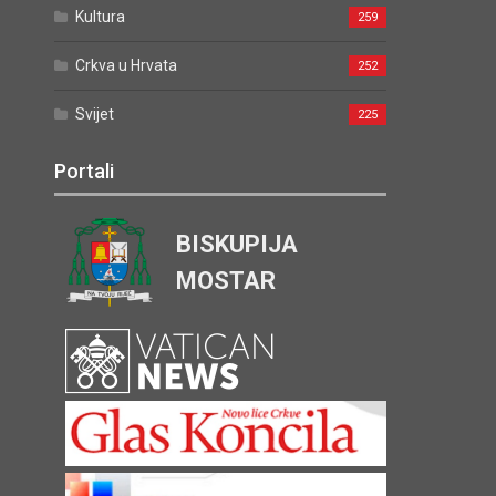
Kultura
259
Crkva u Hrvata
252
Svijet
225
Portali
BISKUPIJA
MOSTAR