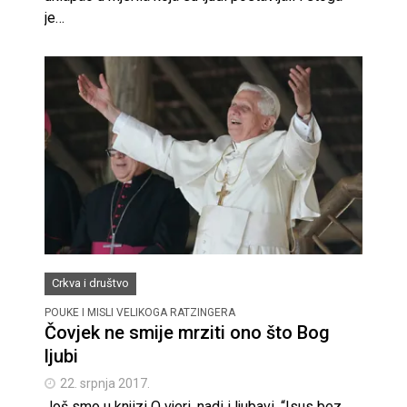
je…
Crkva i društvo
POUKE I MISLI VELIKOGA RATZINGERA
Čovjek ne smije mrziti ono što Bog
ljubi
22. srpnja 2017.
Još smo u knjizi O vjeri, nadi i ljubavi. “Isus bez