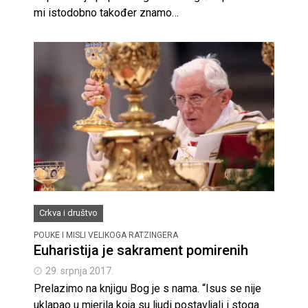
mi istodobno također znamo…
Crkva i društvo
POUKE I MISLI VELIKOGA RATZINGERA
Euharistija je sakrament pomirenih
29. srpnja 2017.
Prelazimo na knjigu Bog je s nama. “Isus se nije
uklapao u mjerila koja su ljudi postavljali i stoga