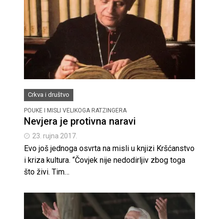
Crkva i društvo
POUKE I MISLI VELIKOGA RATZINGERA
Nevjera je protivna naravi
23. rujna 2017.
Evo još jednoga osvrta na misli u knjizi Kršćanstvo
i kriza kultura. “Čovjek nije nedodirljiv zbog toga
što živi. Tim…