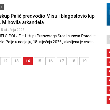
iH
skup Palić predvodio Misu i blagoslovio kip
. Mihovila arkanđela
18. siječnja 2026.
JELO POLJE – U župi Presvetoga Srca Isusova Potoci –
elo Polje u nedjelju, 18. siječnja 2026., slavljena je sveta…
12
13
14
15
16
17
18
19