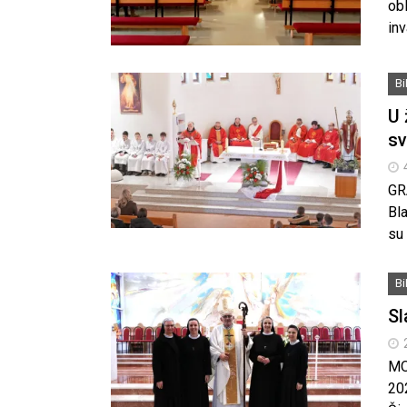
obl
inv
B
U 
sv
GR
Bla
su
B
Sl
MO
202