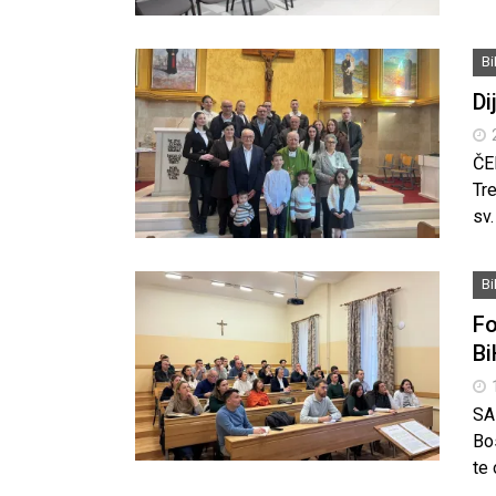
B
Di
ČE
Tre
sv
B
Fo
Bi
SA
Bo
te