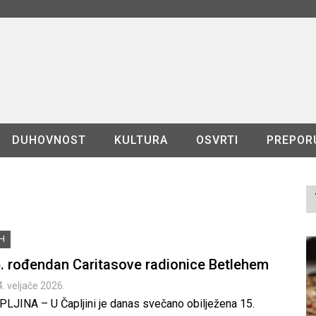
DUHOVNOST
KULTURA
OSVRTI
PREPOR
iH
. rođendan Caritasove radionice Betlehem
4. veljače 2026.
PLJINA – U Čapljini je danas svečano obilježena 15.