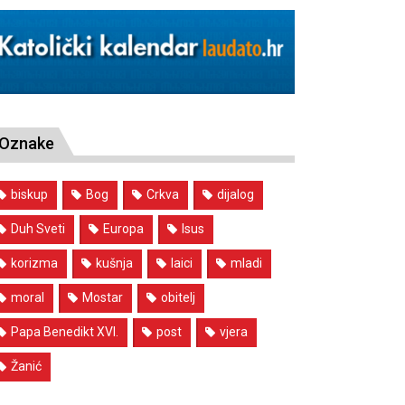
Oznake
biskup
Bog
Crkva
dijalog
Duh Sveti
Europa
Isus
korizma
kušnja
laici
mladi
moral
Mostar
obitelj
Papa Benedikt XVI.
post
vjera
Žanić