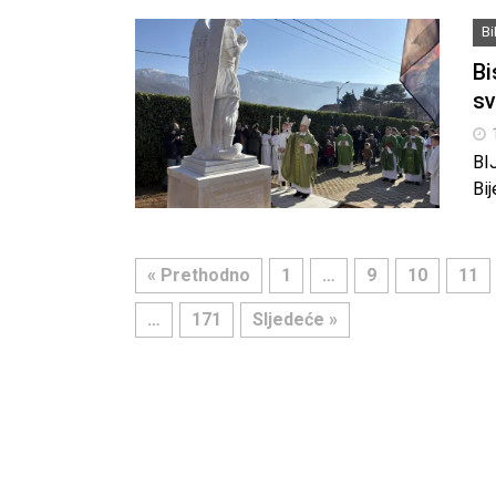
B
Bi
sv
BI
Bij
« Prethodno
1
…
9
10
11
…
171
Sljedeće »