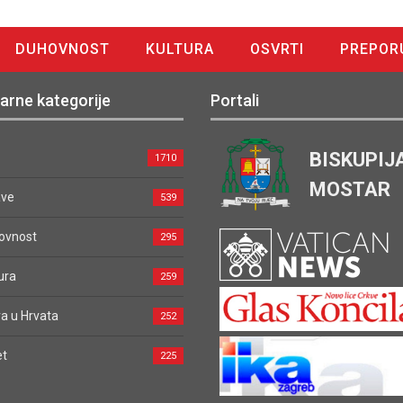
DUHOVNOST
KULTURA
OSVRTI
PREPOR
arne kategorije
Portali
BISKUPIJ
1710
MOSTAR
ave
539
ovnost
295
ura
259
a u Hrvata
252
et
225