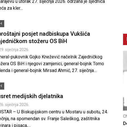
arajevu u utorak 27. siječnja 2026. održana je sjednica
eća za kler…
iH
roštajni posjet nadbiskupa Vukšića
jedničkom stožeru OS BiH
29. siječnja 2026.
neral-pukovnik Gojko Knežević načelnik Zajedničkog
ožera OS BiH i njegovi zamjenici, general-bojnik Tomo
enda i general-bojnik Mirsad Ahmić, 27. siječnja…
iH
sret medijskih djelatnika
26. siječnja 2026.
STAR – U Biskupijskom centru u Mostaru u subotu, 24.
C
ečnja, na spomendan sv. Franje Saleškog, zaštitnika
K
inara i pisaca,…