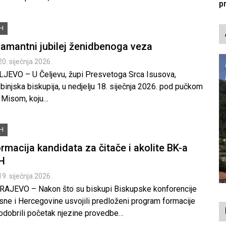
iH
jamantni jubilej ženidbenoga veza
20. siječnja 2026.
LJEVO – U Čeljevu, župi Presvetoga Srca Isusova,
binjska biskupija, u nedjelju 18. siječnja 2026. pod pučkom
. Misom, koju…
iH
rmacija kandidata za čitače i akolite BK-a
H
19. siječnja 2026.
RAJEVO – Nakon što su biskupi Biskupske konforencije
sne i Hercegovine usvojili predloženi program formacije
 odobrili početak njezine provedbe…