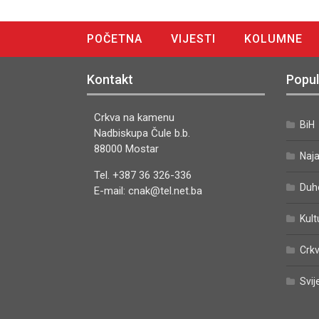
POČETNA
VIJESTI
KOLUMNE
DIGITALNO IZDANJE
Kontakt
Popul
Crkva na kamenu
BiH
Nadbiskupa Čule b.b.
88000 Mostar
Naj
Tel. +387 36 326-336
Duh
E-mail: cnak@tel.net.ba
Kult
Crkv
Svij