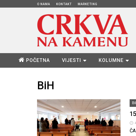
O NAMA
KONTAKT
MARKETING
POČETNA
VIJESTI
KOLUMNE
BiH
B
15
ČA