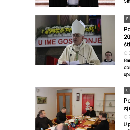
Ši
B
Po
20
št
Ban
obi
upu
B
Po
sj
U 