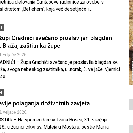
jetnica djelovanja Caritasove radionice za osobe s
aliditetom „Betlehem“, koja već desetljeće i…
iH
župi Gradnići svečano proslavljen blagdan
. Blaža, zaštitnika župe
4. veljače 2026.
ADNIĆI – Župa Gradnići svečano je proslavila blagdan sv.
ža, svoga nebeskog zaštitnika, u utorak, 3. veljače. Vjernici
 se…
iH
avlje polaganja doživotnih zavjeta
2. veljače 2026.
STAR – Na spomendan sv. Ivana Bosca, 31. siječnja
6., u župnoj crkvi sv. Mateja u Mostaru, sestre Marija