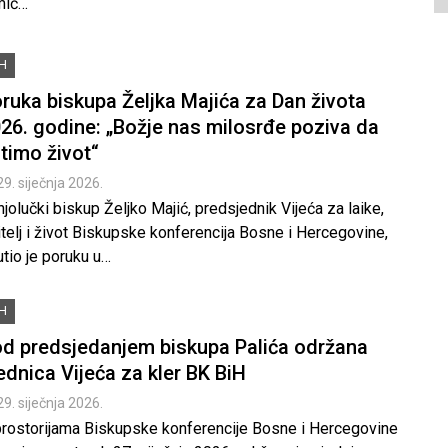
mić…
iH
ruka biskupa Željka Majića za Dan života
26. godine: „Božje nas milosrđe poziva da
itimo život“
29. siječnja 2026.
jolučki biskup Željko Majić, predsjednik Vijeća za laike,
telj i život Biskupske konferencija Bosne i Hercegovine,
tio je poruku u…
iH
d predsjedanjem biskupa Palića održana
ednica Vijeća za kler BK BiH
29. siječnja 2026.
prostorijama Biskupske konferencije Bosne i Hercegovine