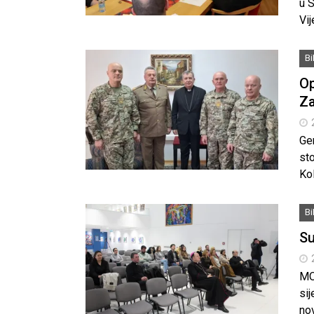
u S
Vij
B
Op
Za
Ge
st
Kol
B
Su
MO
sij
nov