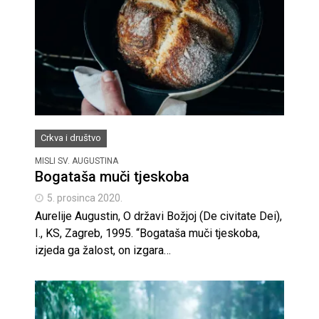
Crkva i društvo
MISLI SV. AUGUSTINA
Bogataša muči tjeskoba
5. prosinca 2020.
Aurelije Augustin, O državi Božjoj (De civitate Dei),
I., KS, Zagreb, 1995. “Bogataša muči tjeskoba,
izjeda ga žalost, on izgara…