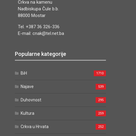
Crkva na kamenu
Nadbiskupa Čule b.b.
88000 Mostar
Tel. +387 36 326-336
E-mail: cnak@tel.net.ba
Popularne kategorije
BiH
1710
Najave
539
Duhovnost
295
Kultura
259
Crkva u Hrvata
252