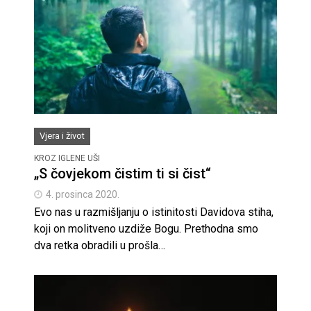
Vjera i život
KROZ IGLENE UŠI
„S čovjekom čistim ti si čist“
4. prosinca 2020.
Evo nas u razmišljanju o istinitosti Davidova stiha,
koji on molitveno uzdiže Bogu. Prethodna smo
dva retka obradili u prošla…