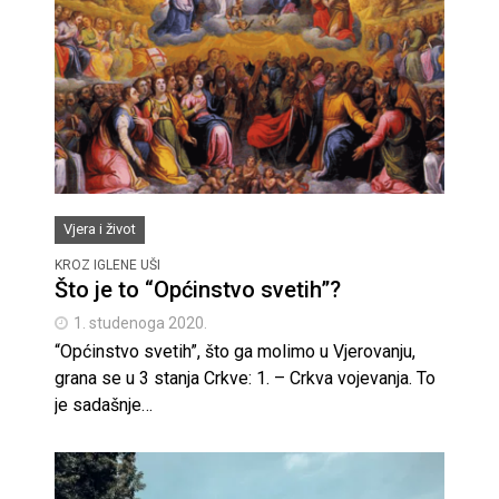
Vjera i život
KROZ IGLENE UŠI
Što je to “Općinstvo svetih”?
1. studenoga 2020.
“Općinstvo svetih”, što ga molimo u Vjerovanju,
grana se u 3 stanja Crkve: 1. – Crkva vojevanja. To
je sadašnje…