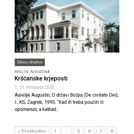
Crkva i društvo
MISLI SV. AUGUSTINA
Kršćanske krjeposti
31. listopada 2020.
Aurelije Augustin, O državi Božjoj (De civitate Dei),
I., KS, Zagreb, 1995. “Kad ih treba poučiti ili
opomenuti, a katkad…
« Prethodno
1
…
5
6
7
8