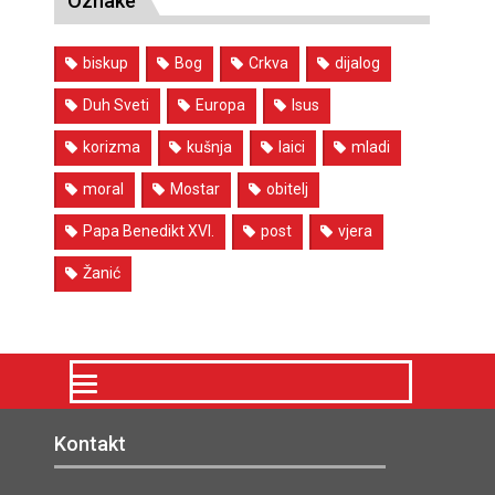
Oznake
biskup
Bog
Crkva
dijalog
Duh Sveti
Europa
Isus
korizma
kušnja
laici
mladi
moral
Mostar
obitelj
Papa Benedikt XVI.
post
vjera
Žanić
Kontakt