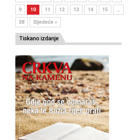
9
10
11
12
13
14
15
…
38
Sljedeće »
Tiskano izdanje