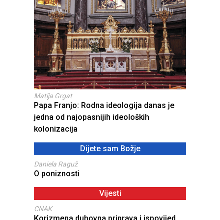
Matija Grgat
Papa Franjo: Rodna ideologija danas je
jedna od najopasnijih ideoloških
kolonizacija
Dijete sam Božje
Daniela Raguž
O poniznosti
Vijesti
CNAK
Korizmena duhovna priprava i ispovijed