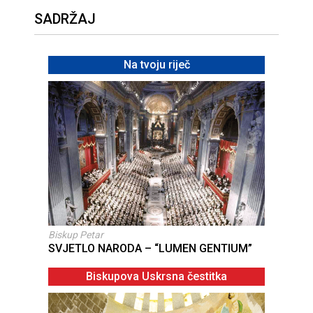
SADRŽAJ
Na tvoju riječ
Biskup Petar
SVJETLO NARODA – “LUMEN GENTIUM”
Biskupova Uskrsna čestitka