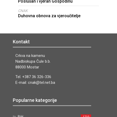
Poslušan i vjeran Gospodinu
CNAK
Duhovna obnova za vjeroučitelje
Kontakt
Crkva na kamenu
Nadbiskupa Čule b.b.
88000 Mostar
Tel. +387 36 326-336
E-mail: cnak@tel.net.ba
Popularne kategorije
BiH
1710