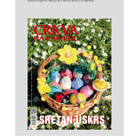
susretljivima prema bratu čovjeku...