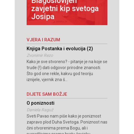
Blagoslovljen
hovna
pobjed
zavjetni kip svetoga
vijed
Međuž
Josipa
 BiH
Herce
VJERA I RAZUM
Knjiga Postanka i evolucija (2)
Zvonimir Rezo
Kako je sve stvoreno? - pitanje je na koje se
trude (!) dati odgovor prirodne znanosti.
Što god one rekle, kakvu god teoriju
iznijele, vjernik zna š...
DIJETE SAM BOŽJE
O poniznosti
Daniela Raguž
Sveti Pavao nam piše kako je poniznost
zapravo plod Duha Svetoga. Poniznost nas
čini otvorenima prema Bogu, ali i