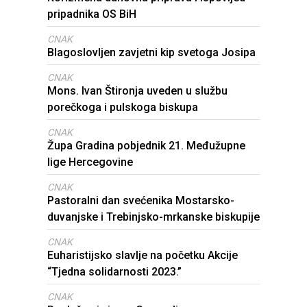
pripadnika OS BiH
CNAK
Blagoslovljen zavjetni kip svetoga Josipa
CNAK
Mons. Ivan Štironja uveden u službu
porečkoga i pulskoga biskupa
CNAK
Župa Gradina pobjednik 21. Međužupne
lige Hercegovine
CNAK
Pastoralni dan svećenika Mostarsko-
duvanjske i Trebinjsko-mrkanske biskupije
CNAK
Euharistijsko slavlje na početku Akcije
“Tjedna solidarnosti 2023.”
CNAK