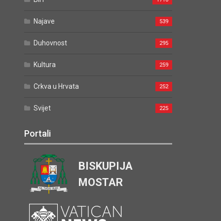
Najave
539
Duhovnost
295
Kultura
259
Crkva u Hrvata
252
Svijet
225
Portali
BISKUPIJA
MOSTAR