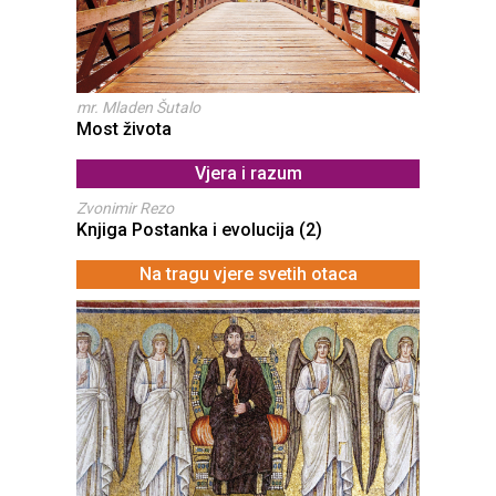
mr. Mladen Šutalo
Most života
Vjera i razum
Zvonimir Rezo
Knjiga Postanka i evolucija (2)
Na tragu vjere svetih otaca