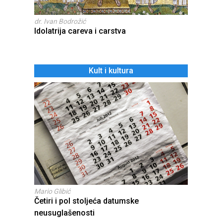
dr. Ivan Bodrožić
Idolatrija careva i carstva
Kult i kultura
Mario Glibić
Četiri i pol stoljeća datumske
neusuglašenosti