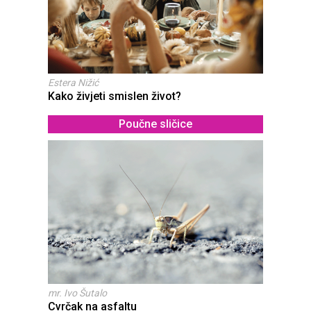
Estera Nižić
Kako živjeti smislen život?
Poučne sličice
mr. Ivo Šutalo
Cvrčak na asfaltu