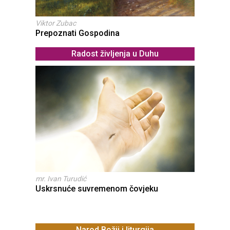
Viktor Zubac
Prepoznati Gospodina
Radost življenja u Duhu
mr. Ivan Turudić
Uskrsnuće suvremenom čovjeku
Narod Božji i liturgija