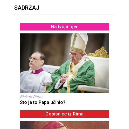
SADRŽAJ
Na tvoju riječ
Biskup Petar
Što je to Papa učinio?!
Dopisnice iz Rima