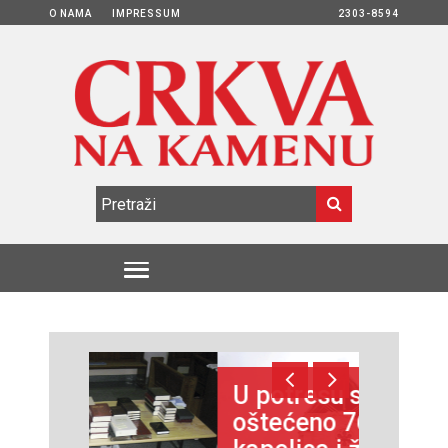
O NAMA
IMPRESSUM
2303-8594
U potresu srušeno ili
oštećeno 76 crkava,