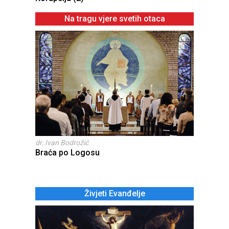
Na tragu vjere svetih otaca
dr. Ivan Bodrožić
Braća po Logosu
Živjeti Evanđelje