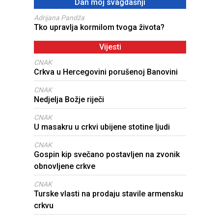
Dan moj svagdašnji
Adrijana Pandža
Tko upravlja kormilom tvoga života?
Vijesti
CNAK
Crkva u Hercegovini porušenoj Banovini
CNAK
Nedjelja Božje riječi
CNAK
U masakru u crkvi ubijene stotine ljudi
CNAK
Gospin kip svečano postavljen na zvonik
obnovljene crkve
CNAK
Turske vlasti na prodaju stavile armensku
crkvu