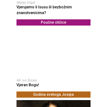
Matija Grgat
Vjerujemo li Isusu ili bezbožnim
znanstvenicima?
Poučne sličice
Mr. Ivo Šutalo
Vjeran Bogu!
Godina svetoga Josipa