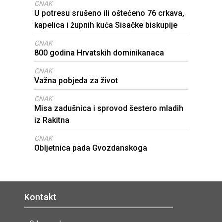
CNAK
U potresu srušeno ili oštećeno 76 crkava,
kapelica i župnih kuća Sisačke biskupije
CNAK
800 godina Hrvatskih dominikanaca
CNAK
Važna pobjeda za život
CNAK
Misa zadušnica i sprovod šestero mladih
iz Rakitna
CNAK
Obljetnica pada Gvozdanskoga
Kontakt