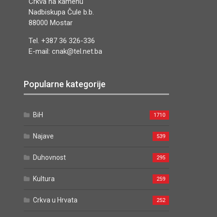
Crkva na kamenu
Nadbiskupa Čule b.b.
88000 Mostar
Tel. +387 36 326-336
E-mail: cnak@tel.net.ba
Popularne kategorije
BiH
1710
Najave
539
Duhovnost
295
Kultura
259
Crkva u Hrvata
252