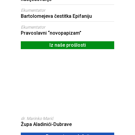
Ekumentator
Bartolomejeva čestitka Epifaniju
Ekumentator
Pravoslavni “novopapizam”
Iz naše prošlosti
dr. Marinko Marić
Župa Aladinići-Dubrave