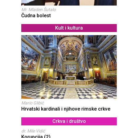
Mr. Mladen Šutalo
Čudna bolest
Kult i kultura
Mario Glibić
Hrvatski kardinali i njihove rimske crkve
Crkva i društvo
dr. Mile Vidić
Korupcija (2)