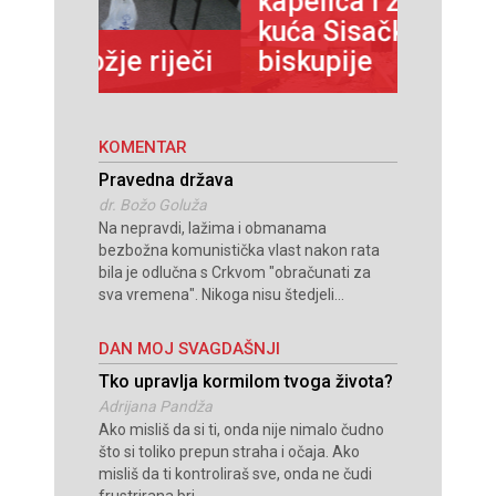
kapelica i župnih
kuća Sisačke
800 go
riječi
biskupije
domin
KOMENTAR
Pravedna država
dr. Božo Goluža
Na nepravdi, lažima i obmanama
bezbožna komunistička vlast nakon rata
bila je odlučna s Crkvom "obračunati za
sva vremena". Nikoga nisu štedjeli...
DAN MOJ SVAGDAŠNJI
Tko upravlja kormilom tvoga života?
Adrijana Pandža
Ako misliš da si ti, onda nije nimalo čudno
što si toliko prepun straha i očaja. Ako
misliš da ti kontroliraš sve, onda ne čudi