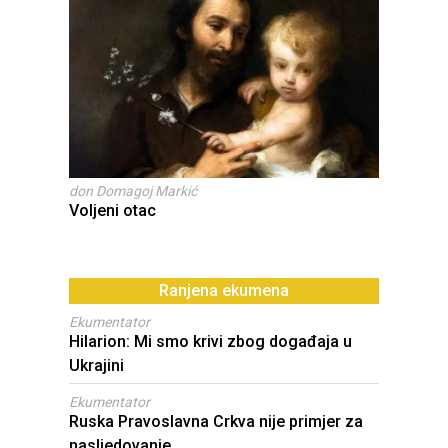
don Domagoj Markić
Voljeni otac
Ranjena ekumena
Ekumentator
Hilarion: Mi smo krivi zbog događaja u
Ukrajini
Ekumentator
Ruska Pravoslavna Crkva nije primjer za
nasljedovanje