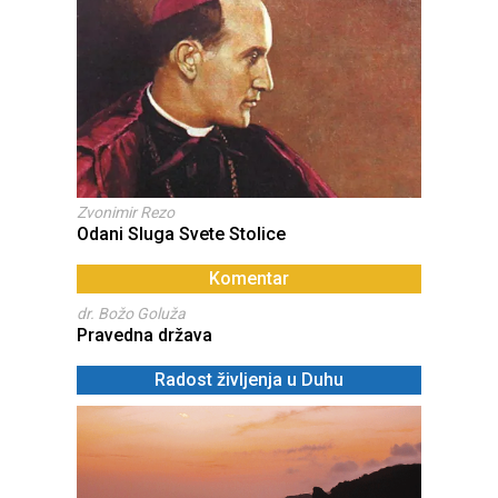
Zvonimir Rezo
Odani Sluga Svete Stolice
Komentar
dr. Božo Goluža
Pravedna država
Radost življenja u Duhu