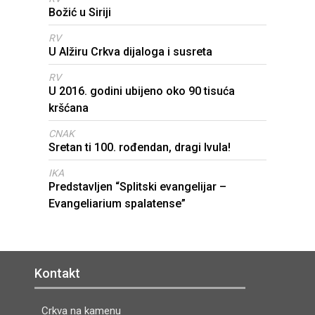
Božić u Siriji
RV
U Alžiru Crkva dijaloga i susreta
RV
U 2016. godini ubijeno oko 90 tisuća
kršćana
CNAK
Sretan ti 100. rođendan, dragi Ivula!
IKA
Predstavljen “Splitski evangelijar –
Evangeliarium spalatense”
Kontakt
Crkva na kamenu