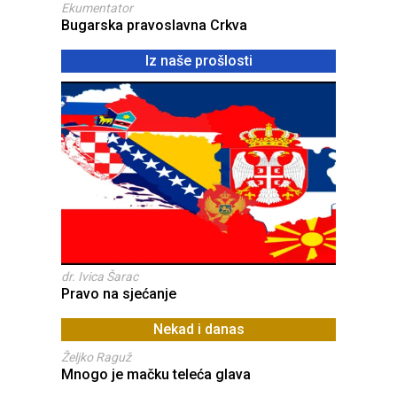
Ekumentator
Bugarska pravoslavna Crkva
Iz naše prošlosti
dr. Ivica Šarac
Pravo na sjećanje
Nekad i danas
Željko Raguž
Mnogo je mačku teleća glava