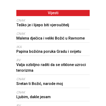
Vijesti
CNAK
Teško je i lijepo biti vjeroučitelj
CNAK
Malena dječica i veliki Božić u Ravnome
IKA
Papina božićna poruka Gradu i svijetu
RV
Valja ozbiljno raditi da se otklone uzroci
terorizma
CNAK
Sretan ti Božić, narode moj
CNAK
Ljubim, dakle jesam
RV