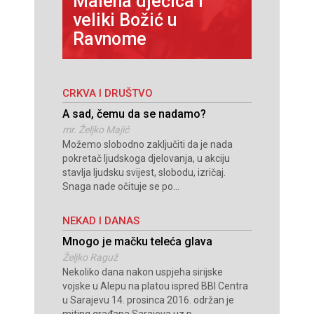
Papin
Malena dječica i
poruka
o biti
veliki Božić u
svijet
Ravnome
CRKVA I DRUŠTVO
A sad, čemu da se nadamo?
mr. Željko Majić
Možemo slobodno zaključiti da je nada
pokretač ljudskoga djelovanja, u akciju
stavlja ljudsku svijest, slobodu, izričaj.
Snaga nade očituje se po...
NEKAD I DANAS
Mnogo je mačku teleća glava
Željko Raguž
Nekoliko dana nakon uspjeha sirijske
vojske u Alepu na platou ispred BBI Centra
u Sarajevu 14. prosinca 2016. održan je