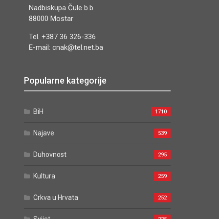
Nadbiskupa Čule b.b.
88000 Mostar
Tel. +387 36 326-336
E-mail: cnak@tel.net.ba
Popularne kategorije
BiH
1710
Najave
539
Duhovnost
295
Kultura
259
Crkva u Hrvata
252
Svijet