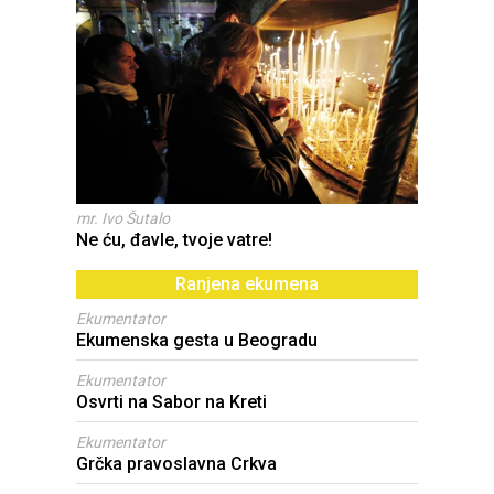
mr. Ivo Šutalo
Ne ću, đavle, tvoje vatre!
Ranjena ekumena
Ekumentator
Ekumenska gesta u Beogradu
Ekumentator
Osvrti na Sabor na Kreti
Ekumentator
Grčka pravoslavna Crkva