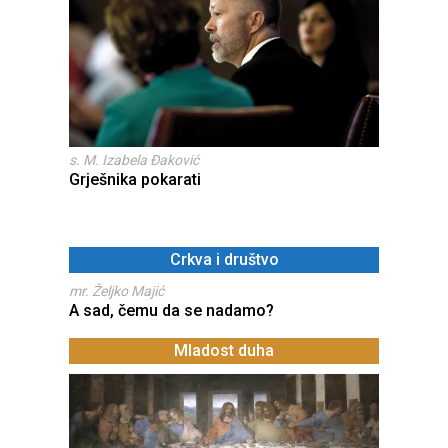
s. M. Izabela Đaković
Grješnika pokarati
Crkva i društvo
mr. Željko Majić
A sad, čemu da se nadamo?
Mladost duha