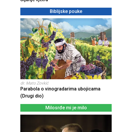
Biblijske pouke
dr. Mato Zovkić
Parabola o vinogradarima ubojicama
(Drugi dio)
Milosrđe mi je milo