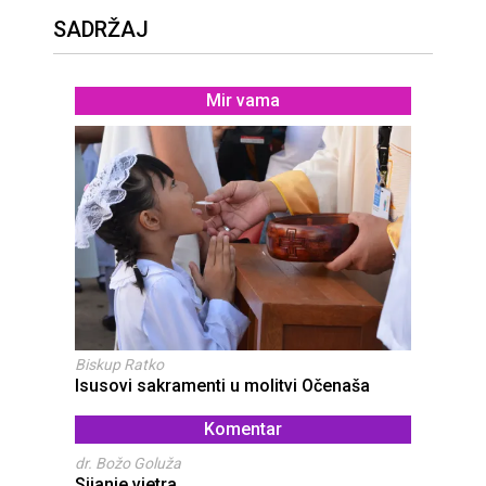
SADRŽAJ
Mir vama
Biskup Ratko
Isusovi sakramenti u molitvi Očenaša
Komentar
dr. Božo Goluža
Sijanje vjetra