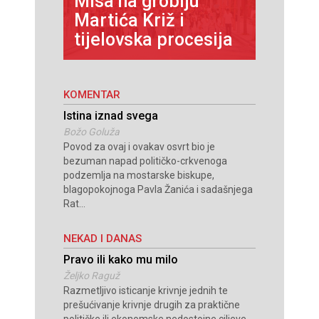
Misa na groblju
li
Martića Križ i
Svećenič
tijelovska procesija
Mostaru
KOMENTAR
Istina iznad svega
Božo Goluža
Povod za ovaj i ovakav osvrt bio je
bezuman napad političko-crkvenoga
podzemlja na mostarske biskupe,
blagopokojnoga Pavla Žanića i sadašnjega
Rat...
NEKAD I DANAS
Pravo ili kako mu milo
Željko Raguž
Razmetljivo isticanje krivnje jednih te
prešućivanje krivnje drugih za praktične