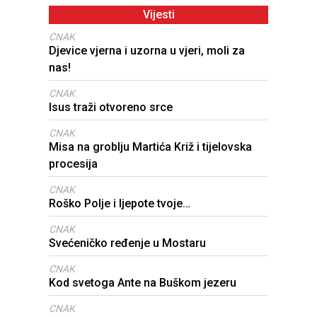
Vijesti
CNAK
Djevice vjerna i uzorna u vjeri, moli za
nas!
CNAK
Isus traži otvoreno srce
CNAK
Misa na groblju Martića Križ i tijelovska
procesija
CNAK
Roško Polje i ljepote tvoje…
CNAK
Svećeničko ređenje u Mostaru
CNAK
Kod svetoga Ante na Buškom jezeru
CNAK