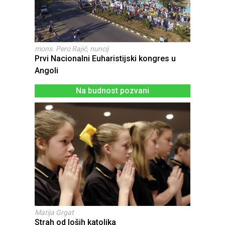
mons. Pero Rajič, nuncij
Prvi Nacionalni Euharistijski kongres u
Angoli
Na budnost pozvani
Matija Grgat
Strah od loših katolika