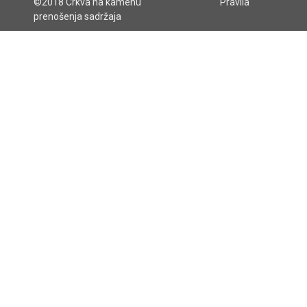
©2018 Crkva na kamenu
Pravila
prenošenja sadržaja