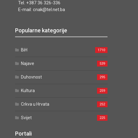
Tel. +387 36 326-336
E-mail: cnak@tel.net.ba
Popularne kategorije
BiH
1710
Najave
539
Duhovnost
295
Kultura
259
Crkva u Hrvata
252
Svijet
225
Portali