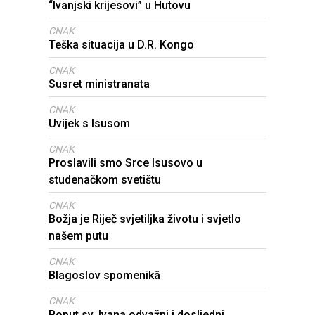
“Ivanjski krijesovi” u Hutovu
CNAK
Teška situacija u D.R. Kongo
CNAK
Susret ministranata
CNAK
Uvijek s Isusom
CNAK
Proslavili smo Srce Isusovo u
studenačkom svetištu
CNAK
Božja je Riječ svjetiljka životu i svjetlo
našem putu
CNAK
Blagoslov spomenikâ
CNAK
Poput sv. Ivana odvažni i dosljedni